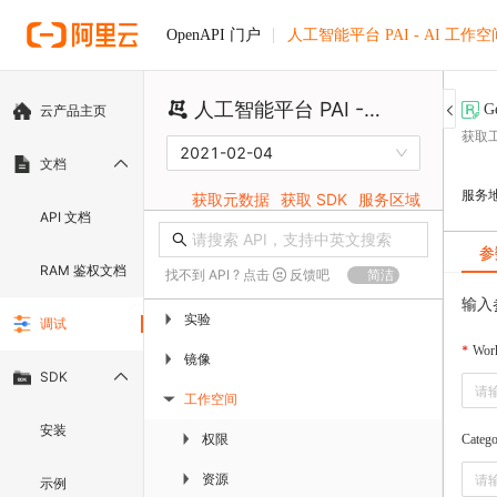
人工智能平台 PAI - AI 工作空
OpenAPI 门户
人工智能平台 PAI - AI 工作空间
G
云产品主页
获取
2021-02-04
文档
服务
获取元数据
获取 SDK
服务区域
API 文档
参
RAM 鉴权文档
找不到 API ? 点击
反馈吧
简洁
输入
实验
▶
调试
Wor
镜像
▶
SDK
工作空间
▶
安装
权限
▶
Categ
资源
▶
示例