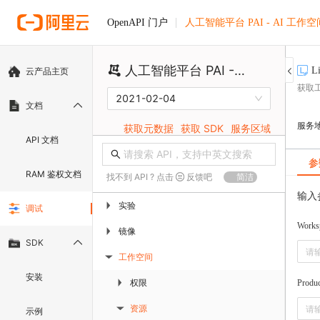
人工智能平台 PAI - AI 工作空
OpenAPI 门户
人工智能平台 PAI - AI 工作空间
Li
云产品主页
获取
2021-02-04
文档
服务
获取元数据
获取 SDK
服务区域
API 文档
参
RAM 鉴权文档
找不到 API ? 点击
反馈吧
简洁
输入
实验
▶
调试
Works
镜像
▶
SDK
工作空间
▶
安装
权限
▶
Produ
资源
示例
▶