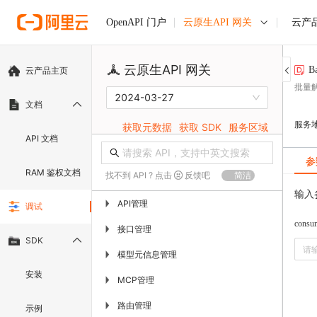
云原生API 网关
云产
OpenAPI 门户
云原生API 网关
B
云产品主页
批量
2024-03-27
文档
服务
获取元数据
获取 SDK
服务区域
API 文档
参
RAM 鉴权文档
找不到 API ? 点击
反馈吧
简洁
输入
API管理
▶
调试
consum
接口管理
▶
SDK
模型元信息管理
▶
安装
MCP管理
▶
路由管理
▶
示例