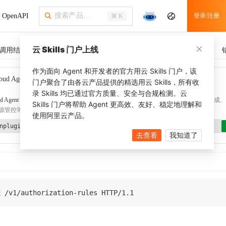
OpenAPI
登录/注册
⌘ K
云 Skills 门户上线
调用结果
SDK 示例
CLI 示例
相关示例
调用历史
作为面向 Agent 和开发者的官方用云 Skills 门户，该
oud Agent Toolkit
了解更多
门户聚合了由各云产品提供的精选用云 Skills，所有收
录 Skills 均已通过官方质量、安全与合规检测。云
d Agent Toolkit
提供 Agent 插件、技能、MCP 配置和验证工具，涵盖 SDK 代码生成、Ter
Skills 门户将帮助 Agent 更高效、友好、稳定地理解和
源管控等能力。通过
alibabacloud-agent-toolkit-install
技能可快速完成本地配置。
使用阿里云产品。
nplugin aliyun/alibabacloud-agent-toolkit
去查看
我知道了
E
/
v1
/
authorization
-
rules 
HTTP
/
1.1