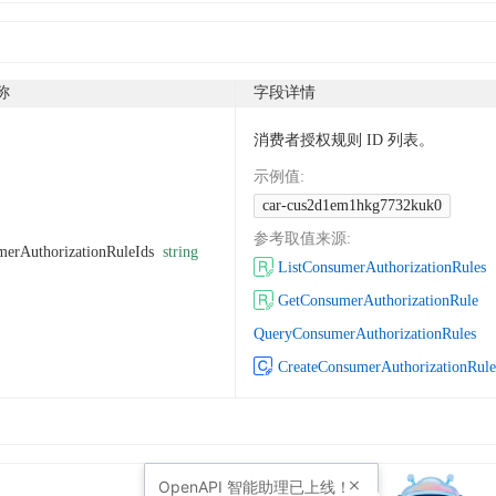
称
字段详情
消费者授权规则 ID 列表。
示例值
:
car-cus2d1em1hkg7732kuk0
参考取值来源
:
merAuthorizationRuleIds
string
ListConsumerAuthorizationRules
GetConsumerAuthorizationRule
QueryConsumerAuthorizationRules
CreateConsumerAuthorizationRule
OpenAPI
智能助理已上线！