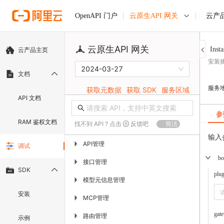
云原生API 网关
云产
OpenAPI 门户
云原生API 网关
Insta
云产品主页
安装
2024-03-27
文档
服务
获取元数据
获取 SDK
服务区域
API 文档
参
RAM 鉴权文档
找不到 API ? 点击
反馈吧
简洁
输入
API管理
▶
调试
bo
接口管理
▶
SDK
plu
模型元信息管理
▶
安装
MCP管理
▶
gat
路由管理
▶
示例