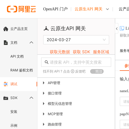
云原生API 网关
云产
OpenAPI 门户
云原生API 网关
L
云产品主页
获取
2024-03-27
文档
服务
获取元数据
获取 SDK
服务区域
API 文档
参
RAM 鉴权文档
找不到 API ? 点击
反馈吧
简洁
输入
API管理
▶
调试
nameL
接口管理
▶
SDK
模型元信息管理
▶
安装
MCP管理
▶
pageN
路由管理
▶
示例