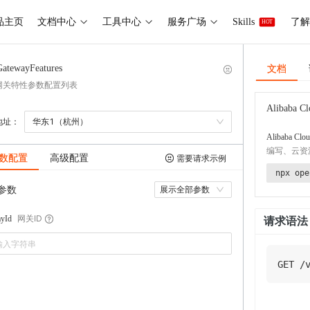
品主页
文档中心
工具中心
服务广场
Skills
了解 
HOT
文档
GatewayFeatures
网关特性参数配置列表
Alibaba Cl
地址：
华东1（杭州）
Alibaba Clou
编写、云资
数配置
高级配置
需要请求示例
npx ope
参数
展示全部参数
网关ID
ayId
请求语法
GET
/