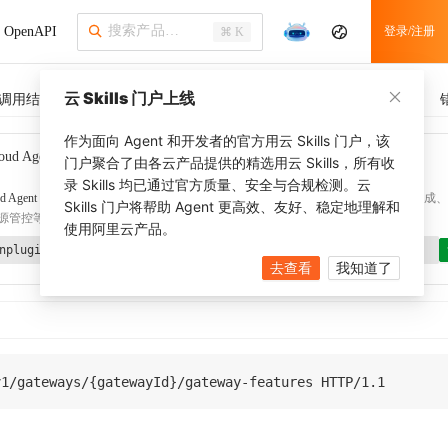
OpenAPI
登录/注册
⌘ K
云 Skills 门户上线
调用结果
SDK 示例
CLI 示例
相关示例
调用历史
作为面向 Agent 和开发者的官方用云 Skills 门户，该
oud Agent Toolkit
了解更多
门户聚合了由各云产品提供的精选用云 Skills，所有收
录 Skills 均已通过官方质量、安全与合规检测。云
d Agent Toolkit
提供 Agent 插件、技能、MCP 配置和验证工具，涵盖 SDK 代码生成、Ter
Skills 门户将帮助 Agent 更高效、友好、稳定地理解和
源管控等能力。通过
alibabacloud-agent-toolkit-install
技能可快速完成本地配置。
使用阿里云产品。
nplugin aliyun/alibabacloud-agent-toolkit
去查看
我知道了
v1
/
gateways
/
{
gatewayId
}
/
gateway
-
features 
HTTP
/
1.1