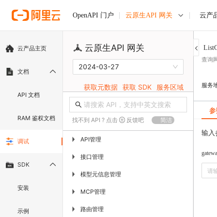
云原生API 网关
云产
OpenAPI 门户
云原生API 网关
List
云产品主页
查询
2024-03-27
文档
服务
获取元数据
获取 SDK
服务区域
API 文档
参
RAM 鉴权文档
找不到 API ? 点击
反馈吧
简洁
输入
API管理
▶
调试
gatew
接口管理
▶
SDK
模型元信息管理
▶
安装
MCP管理
▶
路由管理
▶
示例