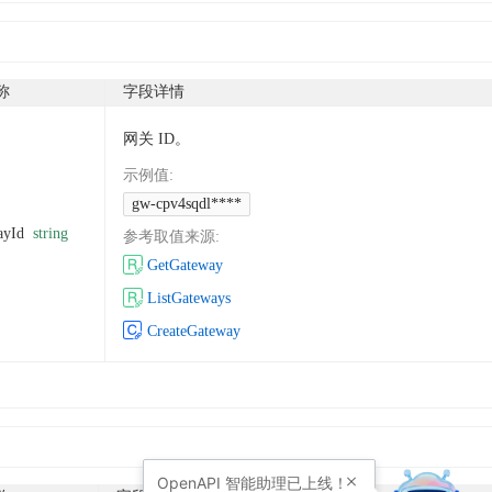
称
字段详情
网关 ID。
示例值
:
gw-cpv4sqdl****
ayId
string
参考取值来源
:
GetGateway
ListGateways
CreateGateway
OpenAPI
智能助理已上线！