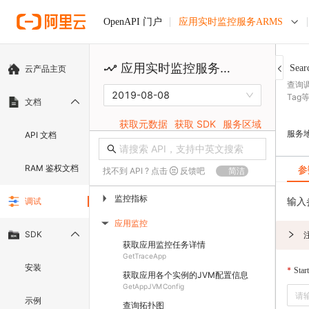
应用实时监控服务ARMS
OpenAPI 门户
应用实时监控服务ARMS
Sear
云产品主页
查询
2019-08-08
Tag
文档
获取元数据
获取 SDK
服务区域
服务
API 文档
RAM 鉴权文档
参
找不到 API ? 点击
反馈吧
简洁
监控指标
▶
输入
调试
应用监控
▶
SDK
获取应用监控任务详情
GetTraceApp
安装
Star
获取应用各个实例的JVM配置信息
GetAppJVMConfig
示例
查询拓扑图