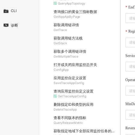
QueryAppTopology
End
CLI
查询接口的黄金三指标数据
GetAppApiByPage
获取调用链详情
诊断
GetTrace
Regi
获取调用链方法栈
GetStack
获取多个调用链详情
Servi
GetMultipleTrace
打开或关闭应用监控总开关
ConfigApp
应用监控自定义设置
Opera
SaveTraceAppConfig
查询应用监控自定义设置
GetTraceAppConfig
MinDu
删除指定ID和类型的应用
DeleteTraceApp
查看不同版本的指标
QueryReleaseMetric
Rever
获取指定地域下全部应用监控任务的列表