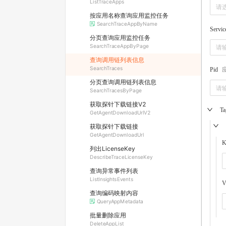
ListTraceApps
请
按应用名称查询应用监控任务
SearchTraceAppByName
Servic
分页查询应用监控任务
SearchTraceAppByPage
查询调用链列表信息
SearchTraces
Pid
分页查询调用链列表信息
SearchTracesByPage
获取探针下载链接V2
Ta
GetAgentDownloadUrlV2
获取探针下载链接
GetAgentDownloadUrl
K
列出LicenseKey
DescribeTraceLicenseKey
查询异常事件列表
ListInsightsEvents
V
查询编码映射内容
QueryAppMetadata
批量删除应用
DeleteAppList