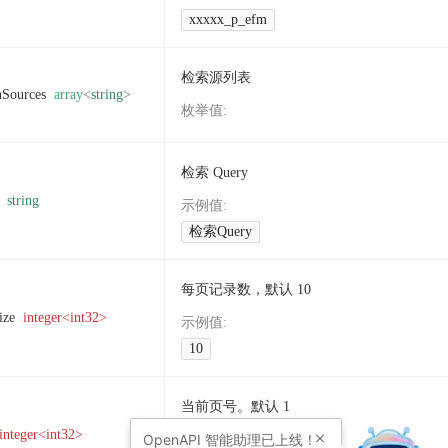
xxxxx_p_efm
检索源列表
hSources
array
<
string
>
枚举值
:
检索 Query
string
示例值
:
检索Query
每页记录数，默认 10
ize
integer<int32>
示例值
:
10
当前页号。默认 1
integer<int32>
OpenAPI
智能助理已上线！
示例值
: