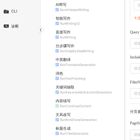
AI帮写
RunAiHelperWriting
CLI
智能写作
RunWritingV2
诊断
直接写作
Query
RunWriting
分步骤写作
RunStepByStepWriting
Includ
中英翻译
RunTranslateGeneration
请
润色
RunTextPolishing
Filter
关键词抽取
RunKeywordsExtractionGeneration
请
内容续写
RunContinueContent
分页
文风改写
RunWriteToneGeneration
PageS
标题生成
RunTitleGeneration