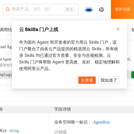
登录/注册
⌘ K
云 Skills 门户上线
调用结果
SDK 示例
CLI 示例
相关示例
调用历史
作为面向 Agent 和开发者的官方用云 Skills 门户，该
oud Agent Toolkit
了解更多
门户聚合了由各云产品提供的精选用云 Skills，所有收
录 Skills 均已通过官方质量、安全与合规检测。云
d Agent Toolkit
提供 Agent 插件、技能、MCP 配置和验证工具，涵盖 SDK 代码生成、Ter
Skills 门户将帮助 Agent 更高效、友好、稳定地理解和
源管控等能力。通过
alibabacloud-agent-toolkit-install
技能可快速完成本地配置。
使用阿里云产品。
nplugin aliyun/alibabacloud-agent-toolkit
去查看
我知道了
称
字段详情
业务空间唯一标识：
AgentKey
tKey
string
示例值
: