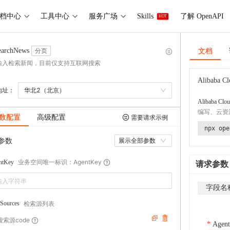
档中心
工具中心
服务广场
Skills
了解 OpenAPI
HOT
文档
earchNews
分页
输入检索新闻，目前仅支持互联网搜索
Alibaba Cl
地址：
华北2（北京）
Alibaba Clou
编写、云资
数配置
高级配置
需要请求示例
npx ope
参数
展示全部参数
业务空间唯一标识：AgentKey
ntKey
请求参数
字段名
检索源列表
hSources
搜索源code
Agen