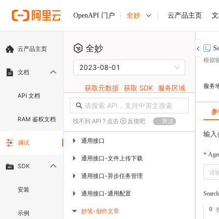
全妙
云产品主页
文
OpenAPI 门户
全妙
S
云产品主页
根据
2023-08-01
文档
服务
获取元数据
获取 SDK
服务区域
API 文档
参
RAM 鉴权文档
找不到 API ? 点击
反馈吧
简洁
输入
通用接口
▶
调试
Age
通用接口-文件上传下载
▶
SDK
通用接口-异步任务管理
▶
安装
通用接口-通用配置
▶
Searc
0
妙笔-创作文章
示例
▶