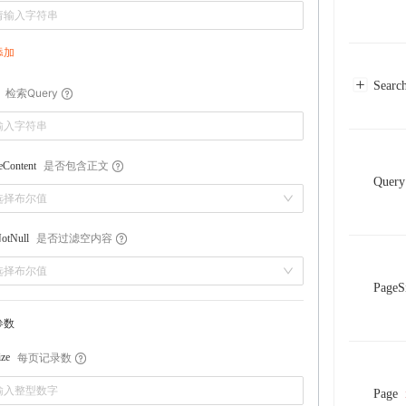
添加
Searc
检索Query
是否包含正文
eContent
Query
选择布尔值
是否过滤空内容
NotNull
选择布尔值
PageS
参数
每页记录数
ize
Page