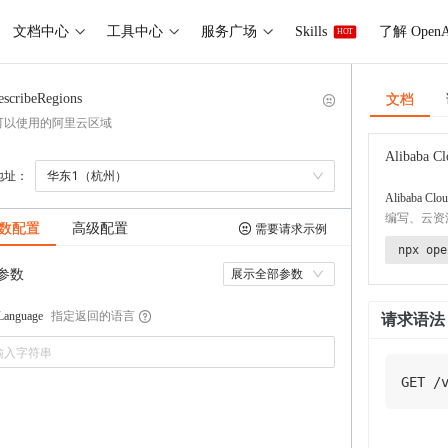
文档中心
工具中心
服务广场
Skills
了解 OpenA
HOT
文档
escribeRegions
可以使用的阿里云区域
Alibaba Cl
地址：
华东1（杭州）
Alibaba Clou
编写、云资
数配置
高级配置
需要请求示例
npx ope
参数
展示全部参数
指定返回的语言
tLanguage
请求语法
GET
/