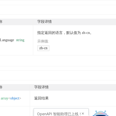
称
字段详情
指定返回的语言，默认值为 zh-cn。
tLanguage
string
示例值
:
zh-cn
称
字段详情
array
<
object
>
返回结果
OpenAPI
智能助理已上线！
错误码