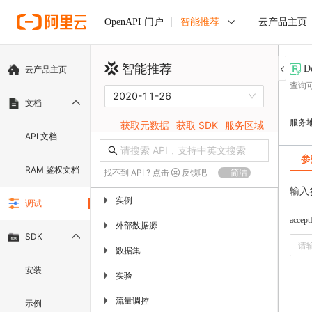
智能推荐
云产品主页
OpenAPI 门户
智能推荐
D
云产品主页
查询
2020-11-26
文档
服务
获取元数据
获取 SDK
服务区域
API 文档
参
RAM 鉴权文档
找不到 API ? 点击
反馈吧
简洁
输入
实例
▶
调试
accep
外部数据源
▶
SDK
数据集
▶
安装
实验
▶
流量调控
▶
示例