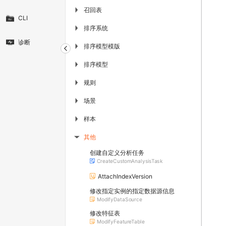
召回表
▶
CLI
排序系统
▶
诊断
排序模型模版
▶
排序模型
▶
规则
▶
场景
▶
样本
▶
其他
▶
创建自定义分析任务
CreateCustomAnalysisTask
AttachIndexVersion
修改指定实例的指定数据源信息
ModifyDataSource
修改特征表
ModifyFeatureTable