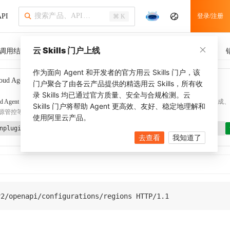
PI
登录/注册
⌘ K
云 Skills 门户上线
调用结果
SDK 示例
CLI 示例
相关示例
调用历史
作为面向 Agent 和开发者的官方用云 Skills 门户，该
oud Agent Toolkit
了解更多
门户聚合了由各云产品提供的精选用云 Skills，所有收
录 Skills 均已通过官方质量、安全与合规检测。云
d Agent Toolkit
提供 Agent 插件、技能、MCP 配置和验证工具，涵盖 SDK 代码生成、Ter
Skills 门户将帮助 Agent 更高效、友好、稳定地理解和
源管控等能力。通过
alibabacloud-agent-toolkit-install
技能可快速完成本地配置。
使用阿里云产品。
nplugin aliyun/alibabacloud-agent-toolkit
去查看
我知道了
v2
/
openapi
/
configurations
/
regions 
HTTP
/
1.1