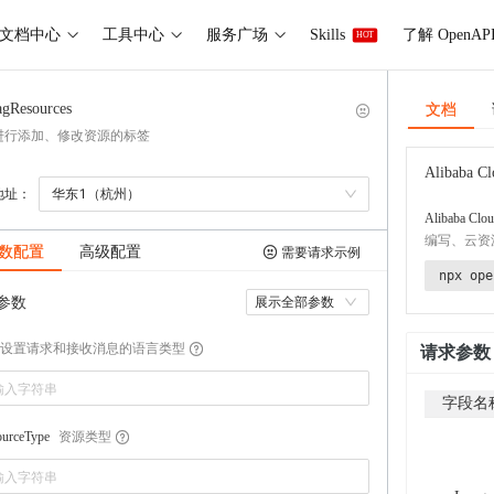
文档中心
工具中心
服务广场
Skills
了解 OpenAP
HOT
文档
agResources
进行添加、修改资源的标签
Alibaba Cl
地址：
华东1（杭州）
Alibaba Clou
编写、云资
数配置
高级配置
需要请求示例
npx ope
参数
展示全部参数
设置请求和接收消息的语言类型
请求参数
字段名
资源类型
ourceType