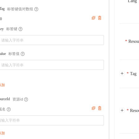
Lang
标签键值对数组
Tag
0
标签键
ey
Resou
标签值
alue
Tag
添加
资源id
urceId
域名
Reso
添加