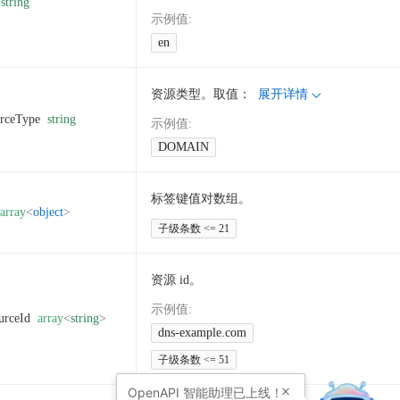
string
示例值
:
en
资源类型。取值：
展开详情
rceType
string
示例值
:
DOMAIN
标签键值对数组。
array
<
object
>
子级条数 <= 21
资源 id。
示例值
:
urceId
array
<
string
>
dns-example.com
子级条数 <= 51
OpenAPI
智能助理已上线！