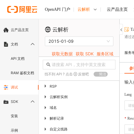
云解析
云产品主页
OpenAPI 门户
云解析
T
云产品主页
通过
2015-01-09
文档
服务
获取元数据
获取 SDK
服务区域
API 文档
参
RAM 鉴权文档
找不到 API ? 点击
反馈吧
简洁
输入
▶
RSP
调试
Lang
云解析实例
▶
SDK
域名
▶
安装
解析记录
▶
Res
自定义线路
▶
示例