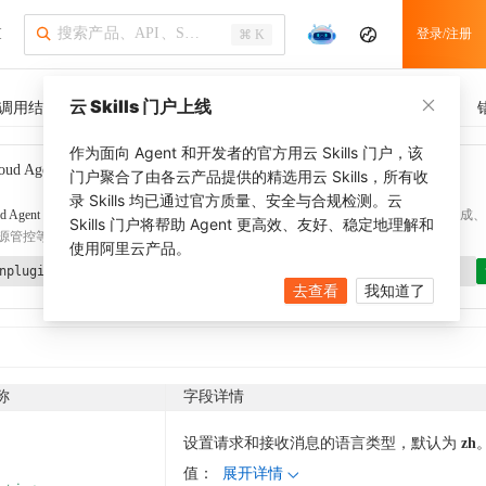
I
登录/注册
⌘ K
云 Skills 门户上线
调用结果
SDK 示例
CLI 示例
相关示例
调用历史
作为面向 Agent 和开发者的官方用云 Skills 门户，该
oud Agent Toolkit
了解更多
门户聚合了由各云产品提供的精选用云 Skills，所有收
录 Skills 均已通过官方质量、安全与合规检测。云
d Agent Toolkit
提供 Agent 插件、技能、MCP 配置和验证工具，涵盖 SDK 代码生成、Ter
Skills 门户将帮助 Agent 更高效、友好、稳定地理解和
源管控等能力。通过
alibabacloud-agent-toolkit-install
技能可快速完成本地配置。
使用阿里云产品。
nplugin aliyun/alibabacloud-agent-toolkit
去查看
我知道了
称
字段详情
设置请求和接收消息的语言类型，默认为
zh
值：
展开详情