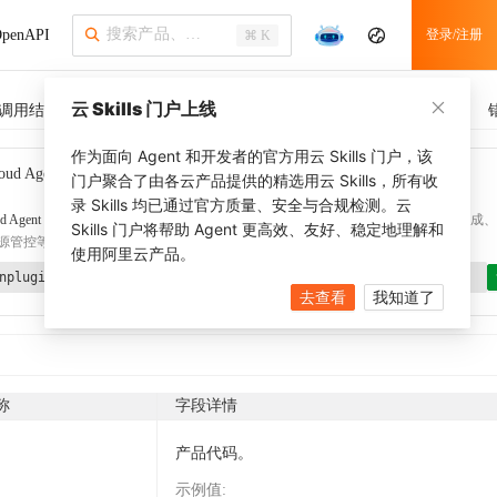
penAPI
登录/注册
⌘ K
云 Skills 门户上线
调用结果
SDK 示例
CLI 示例
相关示例
调用历史
作为面向 Agent 和开发者的官方用云 Skills 门户，该
oud Agent Toolkit
了解更多
门户聚合了由各云产品提供的精选用云 Skills，所有收
录 Skills 均已通过官方质量、安全与合规检测。云
d Agent Toolkit
提供 Agent 插件、技能、MCP 配置和验证工具，涵盖 SDK 代码生成、Ter
Skills 门户将帮助 Agent 更高效、友好、稳定地理解和
源管控等能力。通过
alibabacloud-agent-toolkit-install
技能可快速完成本地配置。
使用阿里云产品。
nplugin aliyun/alibabacloud-agent-toolkit
去查看
我知道了
称
字段详情
产品代码。
示例值
: