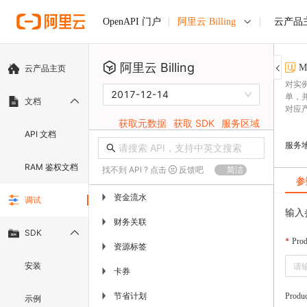
阿里云 Billing
云产品
OpenAPI 门户
阿里云 Billing
M
云产品主页
对实
2017-12-14
单，
文档
对应
获取元数据
获取 SDK
服务区域
API 文档
服务
RAM 鉴权文档
找不到 API ? 点击
反馈吧
简洁
参
资金流水
▶
调试
输入
财务关联
▶
SDK
Pro
资源标签
▶
安装
卡券
▶
节省计划
▶
Produ
示例