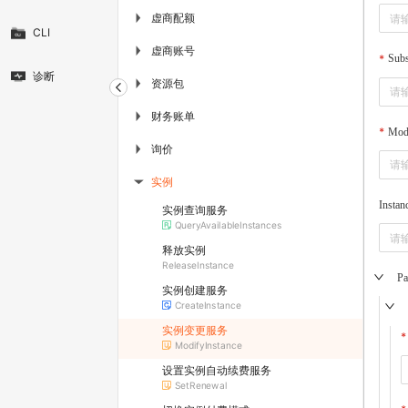
虚商配额
▶
CLI
虚商账号
▶
Subs
诊断
资源包
▶
财务账单
▶
Mod
询价
▶
实例
▶
Instan
实例查询服务
QueryAvailableInstances
释放实例
ReleaseInstance
Pa
实例创建服务
CreateInstance
实例变更服务
ModifyInstance
设置实例自动续费服务
SetRenewal