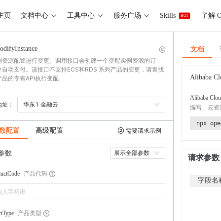
主页
文档中心
工具中心
服务广场
Skills
了解 O
HOT
文档
odifyInstance
例资源配置进行变更。调用接口会创建一个变配实例资源的订
并自动支付。该接口不支持ECS和RDS 系列产品的变更，请查找
Alibaba Cl
产品的专有API执行变配
Alibaba Clou
地址：
华东1 金融云
编写、云资
npx ope
数配置
高级配置
需要请求示例
参数
展示全部参数
请求参数
产品代码
ductCode
字段名
产品类型
ctType