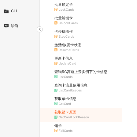
批量锁定卡
LockCards
CLI
批量解锁卡
UnlockCards
诊断
卡停机操作
StopCards
激活/恢复卡状态
ResumeCards
更新卡信息
UpdateCard
查询5G高速上云实例下的卡信息
ListCards
查询卡流量使用信息
ListCardUsages
获取单卡信息
GetCard
获取锁卡原因
GetCardLockReason
销卡
FailCards