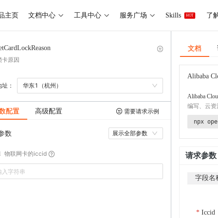
品主页
文档中心
工具中心
服务广场
Skills
了解
HOT
文档
etCardLockReason
锁卡原因
Alibaba Cl
地址：
华东1（杭州）
Alibaba Clou
编写、云资
数配置
高级配置
需要请求示例
npx ope
参数
展示全部参数
物联网卡的iccid
d
请求参数
字段名
Iccid