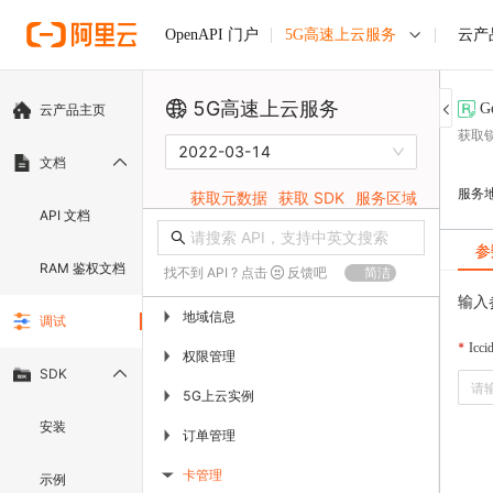
5G高速上云服务
云产
OpenAPI 门户
5G高速上云服务
G
云产品主页
获取
2022-03-14
文档
服务
获取元数据
获取 SDK
服务区域
API 文档
参
RAM 鉴权文档
找不到 API ? 点击
反馈吧
简洁
输入
地域信息
▶
调试
Icci
权限管理
▶
SDK
5G上云实例
▶
安装
订单管理
▶
卡管理
示例
▶