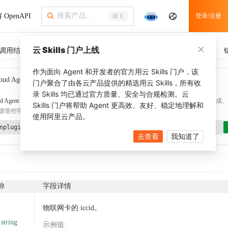
 OpenAPI
登录/注册
⌘ K
云 Skills 门户上线
调用结果
SDK 示例
CLI 示例
相关示例
调用历史
作为面向 Agent 和开发者的官方用云 Skills 门户，该
oud Agent Toolkit
了解更多
门户聚合了由各云产品提供的精选用云 Skills，所有收
录 Skills 均已通过官方质量、安全与合规检测。云
d Agent Toolkit
提供 Agent 插件、技能、MCP 配置和验证工具，涵盖 SDK 代码生成、Ter
Skills 门户将帮助 Agent 更高效、友好、稳定地理解和
源管控等能力。通过
alibabacloud-agent-toolkit-install
技能可快速完成本地配置。
使用阿里云产品。
nplugin aliyun/alibabacloud-agent-toolkit
去查看
我知道了
称
字段详情
物联网卡的 iccid。
string
示例值
: