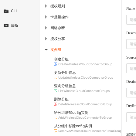
授权规则
▶
Name
CLI
卡批量操作
▶
诊断
网络诊断
▶
Descri
授权分享
▶
实例组
▶
Sourc
创建分组
CreateWirelessCloudConnectorGroup
更新分组信息
UpdateWirelessCloudConnectorGroup
Destin
查询分组信息
ListWirelessCloudConnectorGroups
删除分组
DeleteWirelessCloudConnectorGroup
DryR
给分组增加cc5g实例
请
AddWirelessCloudConnectorToGroup
从分组中移除cc5g实例
RemoveWirelessCloudConnectorFromGroup
幂等