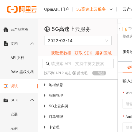
5G高速上云服务
云产
OpenAPI 门户
5G高速上云服务
U
云产品主页
修改
2022-03-14
文档
服务
获取元数据
获取 SDK
服务区域
API 文档
参
RAM 鉴权文档
找不到 API ? 点击
反馈吧
简洁
输入
地域信息
▶
调试
Wir
权限管理
▶
SDK
5G上云实例
▶
安装
订单管理
▶
Auth
卡管理
▶
示例