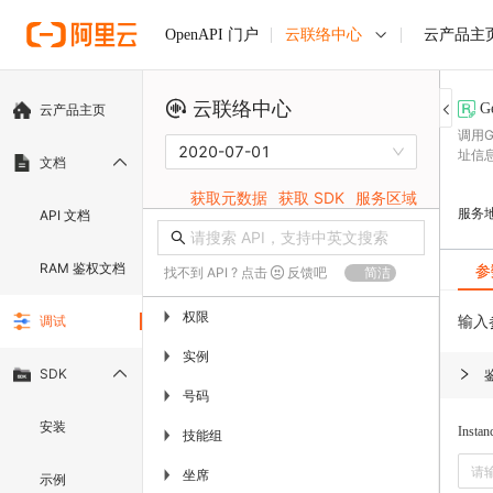
云联络中心
云产品主
OpenAPI 门户
云联络中心
Ge
云产品主页
调用G
2020-07-01
址信
文档
获取元数据
获取 SDK
服务区域
服务
API 文档
RAM 鉴权文档
参
找不到 API ? 点击
反馈吧
简洁
权限
▶
输入
调试
实例
▶
SDK
号码
▶
安装
Instan
技能组
▶
坐席
▶
示例