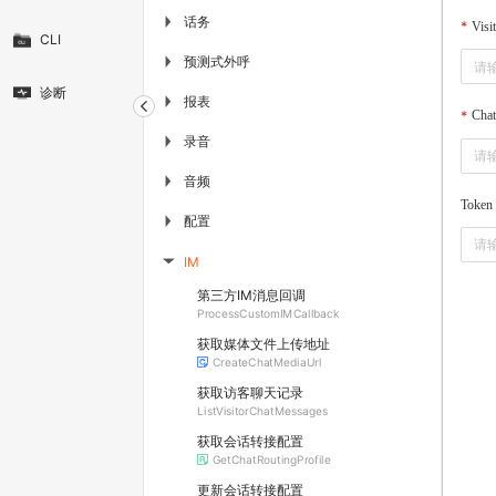
话务
▶
Visi
CLI
预测式外呼
▶
诊断
报表
▶
Chat
录音
▶
音频
▶
Token
配置
▶
IM
▶
第三方IM消息回调
ProcessCustomIMCallback
获取媒体文件上传地址
CreateChatMediaUrl
获取访客聊天记录
ListVisitorChatMessages
获取会话转接配置
GetChatRoutingProfile
更新会话转接配置