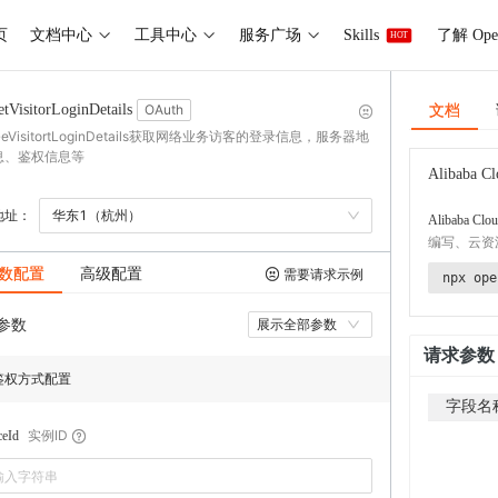
页
文档中心
工具中心
服务广场
Skills
了解 Ope
HOT
文档
tVisitorLoginDetails
OAuth
eVisitortLoginDetails获取网络业务访客的登录信息，服务器地
息、鉴权信息等
Alibaba Cl
地址：
华东1（杭州）
Alibaba Clou
编写、云资
数配置
高级配置
需要请求示例
npx ope
参数
展示全部参数
请求参数
鉴权方式配置
字段名
实例ID
ceId