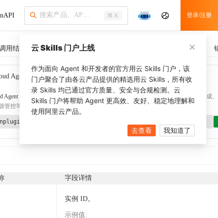
nAPI
登录/注册
⌘ K
云 Skills 门户上线
调用结果
SDK 示例
CLI 示例
相关示例
调用历史
作为面向 Agent 和开发者的官方用云 Skills 门户，该
oud Agent Toolkit
了解更多
门户聚合了由各云产品提供的精选用云 Skills，所有收
录 Skills 均已通过官方质量、安全与合规检测。云
d Agent Toolkit
提供 Agent 插件、技能、MCP 配置和验证工具，涵盖 SDK 代码生成、Ter
Skills 门户将帮助 Agent 更高效、友好、稳定地理解和
源管控等能力。通过
alibabacloud-agent-toolkit-install
技能可快速完成本地配置。
使用阿里云产品。
nplugin aliyun/alibabacloud-agent-toolkit
去查看
我知道了
称
字段详情
实例 ID。
示例值
: