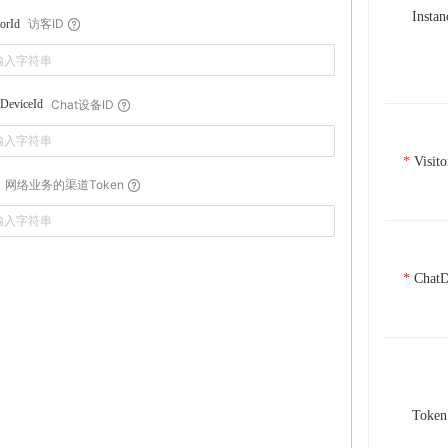
Instan
访客ID
torId
Chat设备ID
DeviceId
Visito
网络业务的渠道Token
ChatD
Token