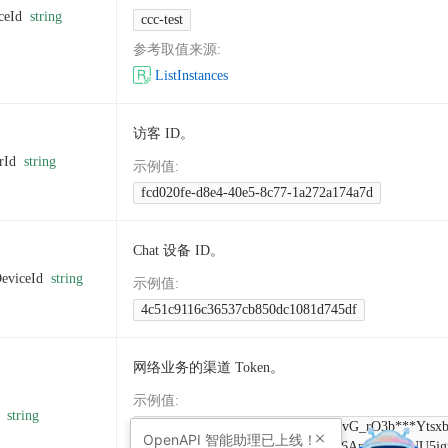
ceId
string
ccc-test
参考取值来源
:
ListInstances
访客 ID。
rId
string
示例值
:
fcd020fe-d8e4-40e5-8c77-1a272a174a7d
Chat 设备 ID。
eviceId
string
示例值
:
4c51c9116c36537cb850dc1081d745df
网络业务的渠道 Token。
示例值
:
string
9XYGTGWtq2wFi_Bpg7aUnIoYi_vG_rO3b***Ytsx
OpenAPI
智能助理已上线！
HrYHlz1LDBLJAyZcLxieRQR4h_6AnWvTjJeNU5jg