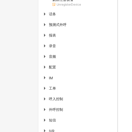
UnregisterDevice
话务
▶
预测式外呼
▶
报表
▶
录音
▶
音频
▶
配置
▶
▶
IM
工单
▶
呼入控制
▶
外呼控制
▶
短信
▶
▶
IVR