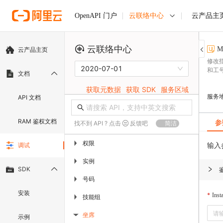
云联络中心
云产品主
OpenAPI 门户
云联络中心
M
云产品主页
修改
2020-07-01
和工
文档
获取元数据
获取 SDK
服务区域
服务
API 文档
RAM 鉴权文档
参
找不到 API ? 点击
反馈吧
简洁
权限
▶
输入
调试
实例
▶
SDK
号码
▶
安装
Inst
技能组
▶
坐席
示例
▶