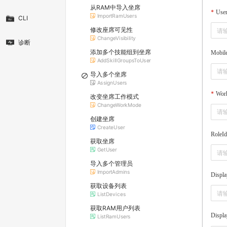
从RAM中导入坐席
User
ImportRamUsers
CLI
修改座席可见性
ChangeVisibility
诊断
添加多个技能组到坐席
Mobil
AddSkillGroupsToUser
导入多个坐席
AssignUsers
Wor
改变坐席工作模式
ChangeWorkMode
创建坐席
CreateUser
RoleId
获取坐席
GetUser
导入多个管理员
ImportAdmins
Displa
获取设备列表
ListDevices
获取RAM用户列表
Displ
ListRamUsers