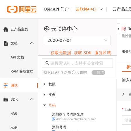
云联络中心
云产品主
OpenAPI 门户
云联络中心
R
云产品主页
删除
2020-07-01
文档
服务
获取元数据
获取 SDK
服务区域
API 文档
参
RAM 鉴权文档
找不到 API ? 点击
反馈吧
简洁
输入
权限
▶
调试
实例
▶
SDK
号码
▶
Inst
安装
添加多个号码到坐席
AddPersonalNumbersToUser
添加号码
示例