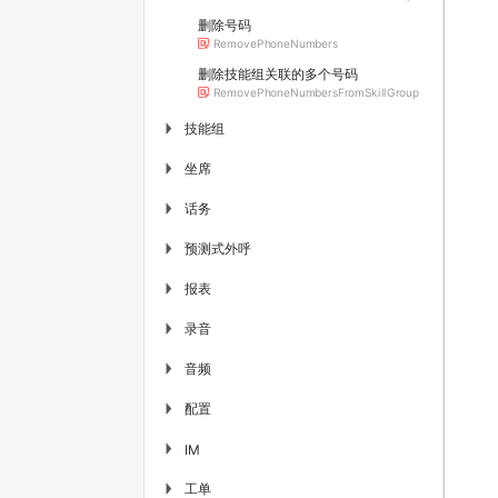
删除号码
RemovePhoneNumbers
删除技能组关联的多个号码
RemovePhoneNumbersFromSkillGroup
技能组
▶
坐席
▶
话务
▶
预测式外呼
▶
报表
▶
录音
▶
音频
▶
配置
▶
▶
IM
工单
▶