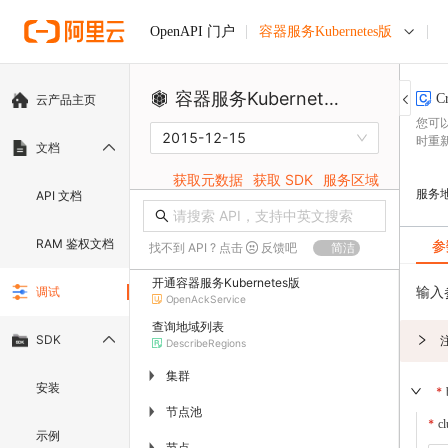
容器服务Kubernetes版
OpenAPI 门户
容器服务Kubernetes版
C
云产品主页
您可
2015-12-15
时重新
文档
获取元数据
获取 SDK
服务区域
服务
API 文档
RAM 鉴权文档
参
找不到 API ? 点击
反馈吧
简洁
开通容器服务Kubernetes版
输入
调试
OpenAckService
查询地域列表
SDK
DescribeRegions
集群
▶
安装
节点池
▶
cl
示例
节点
▶