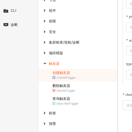
组件
CLI
▶
pr
权限
▶
诊断
安全
▶
ac
集群检查/巡检/诊断
▶
编排模版
▶
触发器
type
▶
创建触发器
CreateTrigger
删除触发器
DeleteTrigger
clus
查询触发器
DescribeTrigger
标签
▶
报警
▶