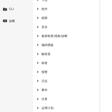
组件
CLI
▶
权限
▶
诊断
安全
▶
集群检查/巡检/诊断
▶
编排模版
▶
触发器
▶
标签
▶
报警
▶
日志
▶
事件
▶
任务
▶
运维计划
▶