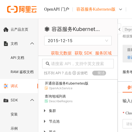
容器服务Kubernetes版
OpenAPI 门户
容器服务Kubernetes版
云产品主页
Depr
根据
2015-12-15
文档
目
获取元数据
获取 SDK
服务区域
API 文档
RAM 鉴权文档
服务
找不到 API ? 点击
反馈吧
简洁
开通容器服务Kubernetes版
调试
参
OpenAckService
查询地域列表
SDK
输入
DescribeRegions
集群
▶
Clus
安装
节点池
▶
示例
节点
▶