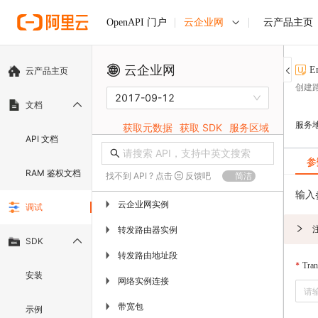
云企业网
云产品主页
OpenAPI 门户
云企业网
E
云产品主页
创建
2017-09-12
文档
服务
获取元数据
获取 SDK
服务区域
API 文档
参
RAM 鉴权文档
找不到 API ? 点击
反馈吧
简洁
输入
云企业网实例
▶
调试
转发路由器实例
▶
SDK
转发路由地址段
▶
Tran
安装
网络实例连接
▶
带宽包
▶
示例