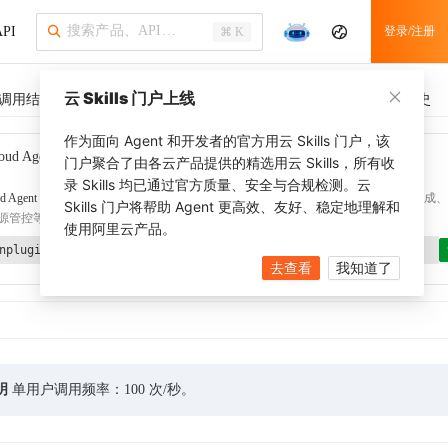
PI
登录/注册
⌘ K
云 Skills 门户上线
调用结果
SDK 示例
CLI 示例
相关示例 (1)
调用历史
作为面向 Agent 和开发者的官方用云 Skills 门户，该
oud Agent Toolkit
了解更多
门户聚合了由各云产品提供的精选用云 Skills，所有收
录 Skills 均已通过官方质量、安全与合规检测。云
d Agent Toolkit
提供 Agent 插件、技能、MCP 配置和验证工具，涵盖 SDK 代码生成、Ter
Skills 门户将帮助 Agent 更高效、友好、稳定地理解和
源管控等能力。通过
alibabacloud-agent-toolkit-install
技能可快速完成本地配置。
使用阿里云产品。
nplugin aliyun/alibabacloud-agent-toolkit
去查看
我知道了
明
单用户调用频率：100 次/秒。