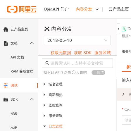
内容分发
云产品主页
OpenAPI 门户
内容分发
D
云产品主页
根据c
2018-05-10
文档
服务
获取元数据
获取 SDK
服务区域
API 文档
参
RAM 鉴权文档
找不到 API ? 点击
反馈吧
简洁
输入
域名管理
▶
调试
刷新预热
▶
SDK
监控查询
▶
Conf
安装
用量查询
▶
日志管理
示例
▶