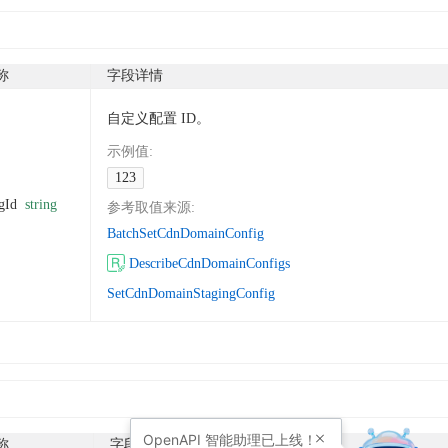
称
字段详情
自定义配置 ID。
示例值
:
123
gId
string
参考取值来源
:
BatchSetCdnDomainConfig
DescribeCdnDomainConfigs
SetCdnDomainStagingConfig
OpenAPI
智能助理已上线！
称
字段详情