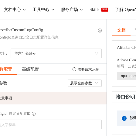
文档中心
工具中心
服务广场
Skills
了解 OpenA
HOT
文档
escribeCustomLogConfig
onfigId查询自定义日志配置详细信息
Alibaba Cl
地址：
华东1 金融云
Alibaba Clou
编写、云资
数配置
高级配置
需要请求示例
npx ope
参数
展示全部参数
接口说明
注意事项
自定义配置ID
igId
说