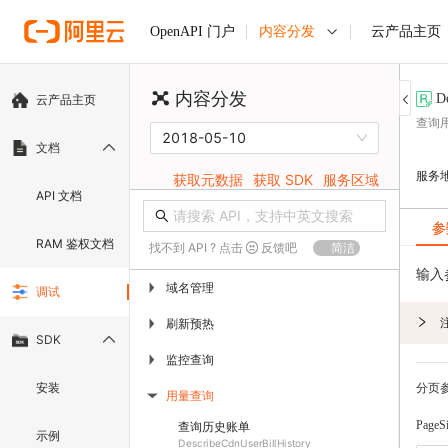
内容分发
云产品主页
OpenAPI 门户
内容分发
D
云产品主页
查询
2018-05-10
文档
服务
获取元数据
获取 SDK
服务区域
API 文档
参
RAM 鉴权文档
找不到 API ? 点击
反馈吧
简洁
输入
域名管理
▶
调试
刷新预热
▶
SDK
监控查询
▶
分页
安装
用量查询
▶
PageS
查询历史账单
示例
DescribeCdnUserBillHistory