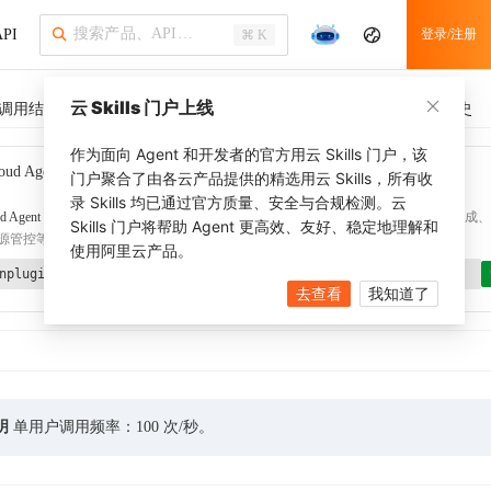
PI
登录/注册
⌘ K
云 Skills 门户上线
调用结果
SDK 示例
CLI 示例
相关示例 (1)
调用历史
作为面向 Agent 和开发者的官方用云 Skills 门户，该
oud Agent Toolkit
了解更多
门户聚合了由各云产品提供的精选用云 Skills，所有收
录 Skills 均已通过官方质量、安全与合规检测。云
d Agent Toolkit
提供 Agent 插件、技能、MCP 配置和验证工具，涵盖 SDK 代码生成、Ter
Skills 门户将帮助 Agent 更高效、友好、稳定地理解和
源管控等能力。通过
alibabacloud-agent-toolkit-install
技能可快速完成本地配置。
使用阿里云产品。
nplugin aliyun/alibabacloud-agent-toolkit
去查看
我知道了
明
单用户调用频率：100 次/秒。