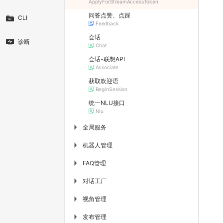
ApplyForStreamAccessToken
问答点赞、点踩
CLI
Feedback
会话
诊断
Chat
会话-联想API
Associate
获取欢迎语
BeginSession
统一NLU接口
Nlu
全局服务
▶
机器人管理
▶
FAQ管理
▶
对话工厂
▶
视角管理
▶
发布管理
▶