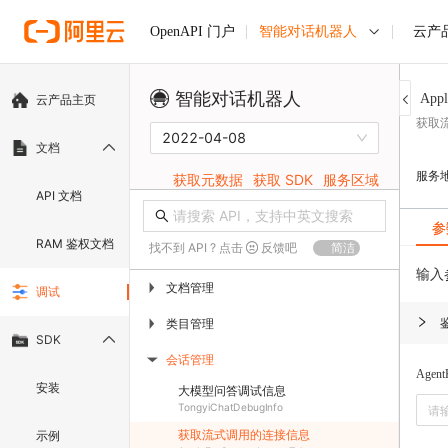
智能对话机器人
云产
OpenAPI 门户
智能对话机器人
Appl
云产品主页
获取
2022-04-08
文档
服务
获取元数据
获取 SDK
服务区域
API 文档
参
RAM 鉴权文档
找不到 API ? 点击
反馈吧
简洁
输入
文档管理
▶
调试
类目管理
▶
SDK
会话管理
▶
Agent
安装
大模型问答调试信息
TongyiChatDebugInfo
获取流式调用的连接信息
示例