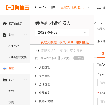
智能对话机器人
云产
OpenAPI 门户
智能对话机器人
ListS
云产品主页
查询
2022-04-08
文档
服务
获取元数据
获取 SDK
服务区域
API 文档
参
RAM 鉴权文档
找不到 API ? 点击
反馈吧
简洁
输入
文档管理
▶
调试
Agent
类目管理
▶
SDK
会话管理
▶
安装
全局服务
▶
Kno
机器人管理
▶
示例