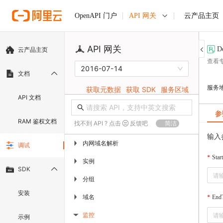
API 网关
云产品主页
OpenAPI 门户
API 网关
D
云产品主页
查看
2016-07-14
文档
服务
获取元数据
获取 SDK
服务区域
API 文档
参
RAM 鉴权文档
找不到 API ? 点击
反馈吧
简洁
输入
内网域名解析
▶
调试
Star
实例
▶
SDK
分组
▶
安装
域名
▶
End
监控
示例
▶