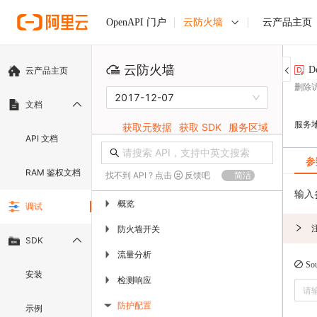
云防火墙
云产品主页
OpenAPI 门户
云防火墙
D
云产品主页
删除
2017-12-07
文档
服务
获取元数据
获取 SDK
服务区域
API 文档
参
RAM 鉴权文档
找不到 API ? 点击
反馈吧
简洁
输入
概览
▶
调试
防火墙开关
▶
SDK
流量分析
▶
So
安装
检测响应
▶
防护配置
示例
▶