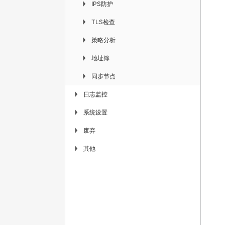
IPS防护
▶
TLS检查
▶
策略分析
▶
地址簿
▶
同步节点
▶
日志监控
▶
系统设置
▶
废弃
▶
其他
▶