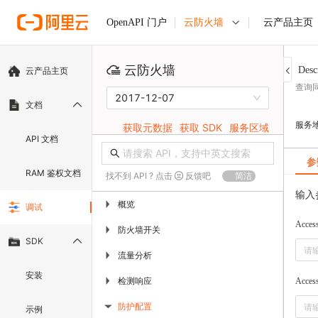
云防火墙
云产品主页
OpenAPI 门户
云防火墙
Desc
云产品主页
查询
2017-12-07
文档
服务
获取元数据
获取 SDK
服务区域
API 文档
参
RAM 鉴权文档
找不到 API ? 点击
反馈吧
简洁
输入
概览
▶
调试
Access
防火墙开关
▶
SDK
流量分析
▶
安装
检测响应
▶
Access
防护配置
示例
▶