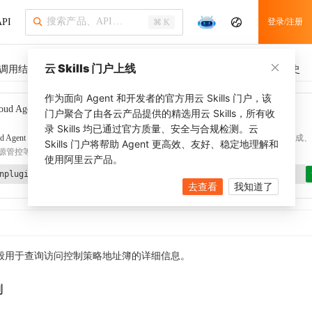
PI
登录/注册
⌘ K
云 Skills 门户上线
调用结果
SDK 示例
CLI 示例
相关示例 (1)
调用历史
作为面向 Agent 和开发者的官方用云 Skills 门户，该
oud Agent Toolkit
了解更多
门户聚合了由各云产品提供的精选用云 Skills，所有收
录 Skills 均已通过官方质量、安全与合规检测。云
d Agent Toolkit
提供 Agent 插件、技能、MCP 配置和验证工具，涵盖 SDK 代码生成、Ter
Skills 门户将帮助 Agent 更高效、友好、稳定地理解和
源管控等能力。通过
alibabacloud-agent-toolkit-install
技能可快速完成本地配置。
使用阿里云产品。
nplugin aliyun/alibabacloud-agent-toolkit
去查看
我知道了
般用于查询访问控制策略地址簿的详细信息。
制