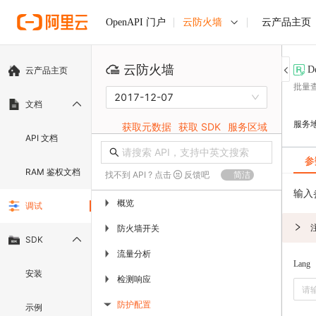
云防火墙
云产品主页
OpenAPI 门户
云防火墙
D
云产品主页
批量
2017-12-07
文档
服务
获取元数据
获取 SDK
服务区域
API 文档
参
RAM 鉴权文档
找不到 API ? 点击
反馈吧
简洁
输入
概览
▶
调试
防火墙开关
▶
SDK
流量分析
▶
Lang
安装
检测响应
▶
防护配置
示例
▶