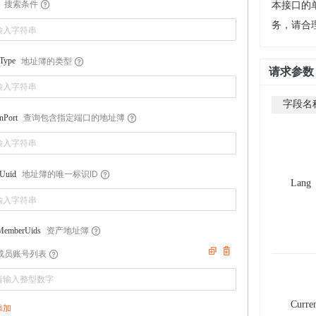
搜索条件
本接口的单
务，请合
地址簿的类型
Type
请求参数
字段名
查询包含指定端口的地址簿
nPort
地址簿的唯一标识ID
Uuid
Lang
资产地址簿
MemberUids
成员账号列表
Curre
添加