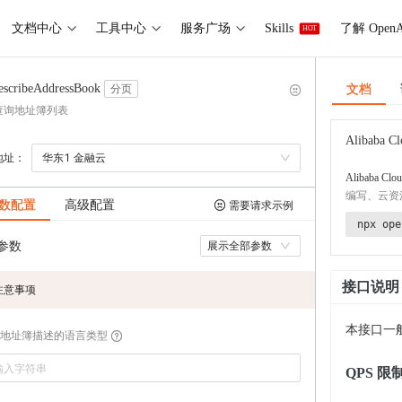
文档中心
工具中心
服务广场
Skills
了解 OpenA
HOT
文档
escribeAddressBook
分页
查询地址簿列表
Alibaba Cl
地址：
华东1 金融云
Alibaba Clou
编写、云资
数配置
高级配置
需要请求示例
npx ope
参数
展示全部参数
接口说明
注意事项
本接口一
地址簿描述的语言类型
QPS 限