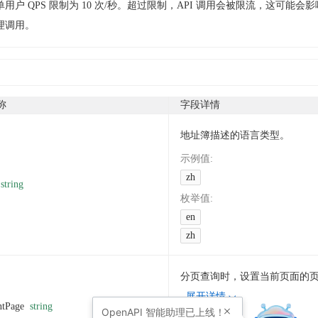
用户 QPS 限制为 10 次/秒。超过限制，API 调用会被限流，这可能会
理调用。
称
字段详情
地址簿描述的语言类型。
示例值
:
zh
string
枚举值
:
en
zh
分页查询时，设置当前页面的
展开详情
ntPage
string
OpenAPI
智能助理已上线！