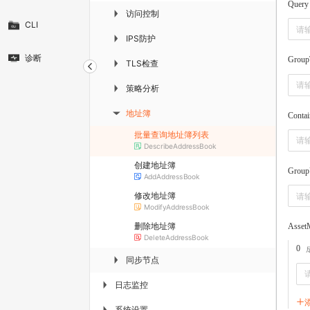
Query
访问控制
▶
CLI
IPS防护
▶
诊断
Group
TLS检查
▶
策略分析
▶
地址簿
Contai
▶
批量查询地址簿列表
DescribeAddressBook
创建地址簿
Group
AddAddressBook
修改地址簿
ModifyAddressBook
删除地址簿
Asset
DeleteAddressBook
0
同步节点
▶
日志监控
▶
系统设置
▶