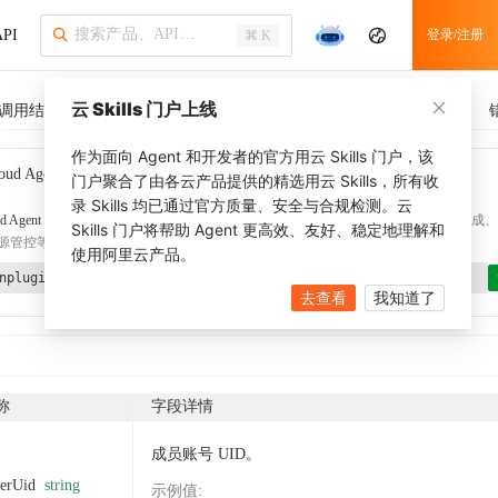
PI
登录/注册
⌘ K
云 Skills 门户上线
调用结果
SDK 示例
CLI 示例
相关示例
调用历史
作为面向 Agent 和开发者的官方用云 Skills 门户，该
oud Agent Toolkit
了解更多
门户聚合了由各云产品提供的精选用云 Skills，所有收
录 Skills 均已通过官方质量、安全与合规检测。云
d Agent Toolkit
提供 Agent 插件、技能、MCP 配置和验证工具，涵盖 SDK 代码生成、Ter
Skills 门户将帮助 Agent 更高效、友好、稳定地理解和
源管控等能力。通过
alibabacloud-agent-toolkit-install
技能可快速完成本地配置。
使用阿里云产品。
nplugin aliyun/alibabacloud-agent-toolkit
去查看
我知道了
称
字段详情
成员账号 UID。
erUid
string
示例值
: