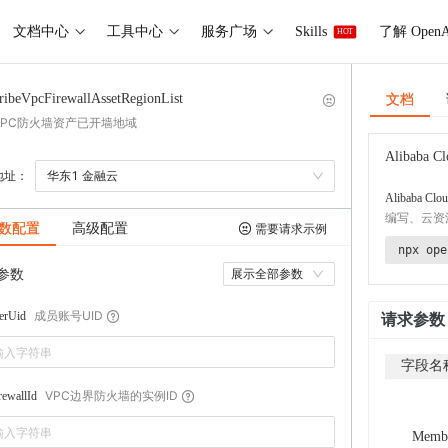
文档中心
工具中心
服务广场
Skills
了解 OpenA
HOT
文档
ribeVpcFirewallAssetRegionList
VPC防火墙资产已开墙地域
Alibaba Cl
地址：
华东1 金融云
Alibaba Clou
编写、云资
数配置
高级配置
需要请求示例
npx ope
参数
展示全部参数
成员账号UID
erUid
请求参数
字段名
VPC边界防火墙的实例ID
ewallId
Memb