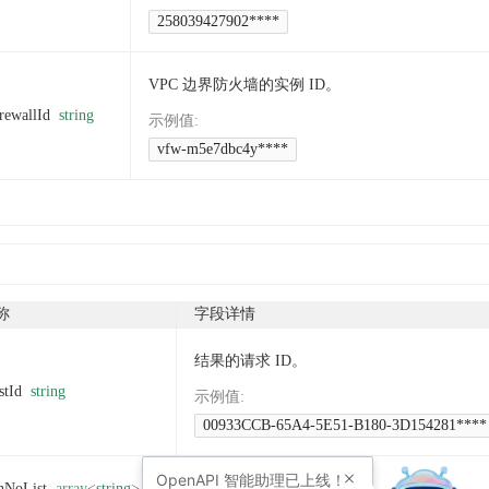
258039427902****
VPC 边界防火墙的实例 ID。
rewallId
string
示例值
:
vfw-m5e7dbc4y****
称
字段详情
结果的请求 ID。
stId
string
示例值
:
00933CCB-65A4-5E51-B180-3D154281****
OpenAPI
智能助理已上线！
nNoList
array
<
string
>
地域列表。