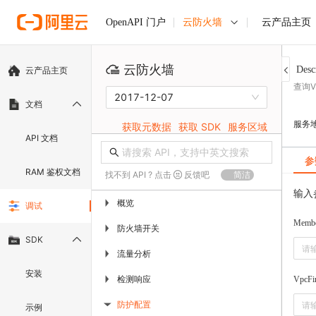
云防火墙
云产品主页
OpenAPI 门户
云防火墙
Desc
云产品主页
查询
2017-12-07
文档
服务
获取元数据
获取 SDK
服务区域
API 文档
参
RAM 鉴权文档
找不到 API ? 点击
反馈吧
简洁
输入
概览
▶
调试
Memb
防火墙开关
▶
SDK
流量分析
▶
安装
检测响应
▶
VpcFir
防护配置
示例
▶