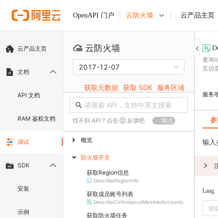
云防火墙
云产品主页
OpenAPI 门户
云防火墙
D
云产品主页
查询
2017-12-07
互访
文档
获取元数据
获取 SDK
服务区域
服务
API 文档
RAM 鉴权文档
参
找不到 API ? 点击
反馈吧
简洁
概览
▶
输入
调试
防火墙开关
▶
SDK
获取Region信息
DescribeRegionInfo
安装
Lang
获取成员账号列表
DescribeCtrlInstanceMemberAccounts
示例
获取防火墙任务