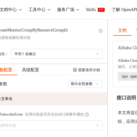
文档中心
工具中心
服务广场
Skills
了解 OpenAP
HOT
文档
reateMonitorGroupByResourceGroupId
资源组创建应用分组
Alibaba Cl
地址：
华东1 金融云
Alibaba Clou
编写、云资
数配置
高级配置
需要请求示例
npx ope
参数
展示全部参数
接口说明
注意事项
本文将提
应用分组是否开启自动订阅事件通知
SubscribeEvent
组，应用
选择布尔值