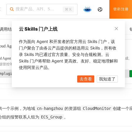
I
登录/注册
⌘ K
云 Skills 门户上线
调用结果
SDK 示例
CLI 示例
相关示例
调用历史
作为面向 Agent 和开发者的官方用云 Skills 门户，该
oud Agent Toolkit
了解更多
门户聚合了由各云产品提供的精选用云 Skills，所有收
录 Skills 均已通过官方质量、安全与合规检测。云
d Agent Toolkit
提供 Agent 插件、技能、MCP 配置和验证工具，涵盖 SDK 代码生成、Ter
Skills 门户将帮助 Agent 更高效、友好、稳定地理解和
源管控等能力。通过
alibabacloud-agent-toolkit-install
技能可快速完成本地配置。
使用阿里云产品。
nplugin aliyun/alibabacloud-agent-toolkit
去查看
我知道了
cn-hangzhou
CloudMonitor
供一个示例，为地域
的资源组
创建一个
ECS_Group
分组的报警联系人组为
。