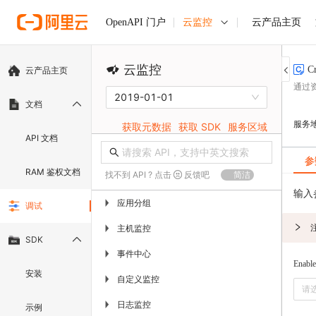
云监控
云产品主页
OpenAPI 门户
云监控
C
云产品主页
通过
2019-01-01
文档
服务
获取元数据
获取 SDK
服务区域
API 文档
参
RAM 鉴权文档
找不到 API ? 点击
反馈吧
简洁
输入
应用分组
▶
调试
主机监控
▶
SDK
事件中心
▶
Enable
安装
自定义监控
▶
请
日志监控
▶
示例