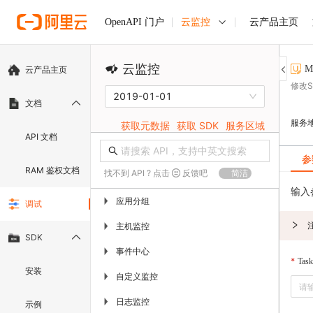
云监控
云产品主页
OpenAPI 门户
云监控
M
云产品主页
修改
2019-01-01
文档
服务
获取元数据
获取 SDK
服务区域
API 文档
参
RAM 鉴权文档
找不到 API ? 点击
反馈吧
简洁
输入
应用分组
▶
调试
主机监控
▶
SDK
事件中心
▶
Task
安装
自定义监控
▶
日志监控
▶
示例