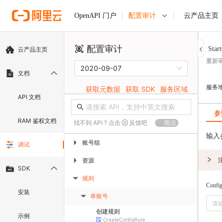
配置审计
云产品主页
OpenAPI 门户
配置审计
Star
云产品主页
重新
2020-09-07
文档
服务
获取元数据
获取 SDK
服务区域
API 文档
参
RAM 鉴权文档
找不到 API ? 点击
反馈吧
简洁
输入
账号组
▶
调试
资源
▶
SDK
规则
▶
Confi
安装
单账号
▶
创建规则
示例
CreateConfigRule