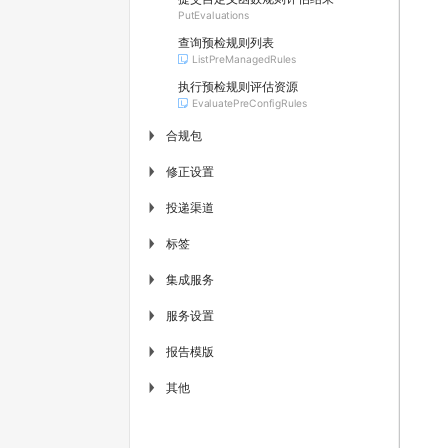
PutEvaluations
查询预检规则列表
ListPreManagedRules
执行预检规则评估资源
EvaluatePreConfigRules
合规包
▶
修正设置
▶
投递渠道
▶
标签
▶
集成服务
▶
服务设置
▶
报告模版
▶
其他
▶