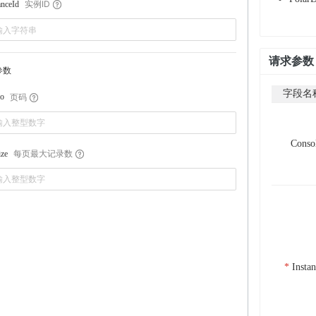
实例ID
anceId
请求参数
参数
字段名
页码
o
Conso
每页最大记录数
ize
Insta