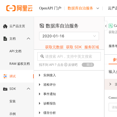
数据库自治服务
云产
OpenAPI 门户
数据库自治服务
G
云产品主页
获取
2020-01-16
文档
服务
获取元数据
获取 SDK
服务区域
API 文档
参
RAM 鉴权文档
找不到 API ? 点击
反馈吧
简洁
输入
实例接入
▶
调试
巡检评分
▶
SDK
事件通知
▶
Conso
安装
诊断报告
▶
缓存分析
▶
示例