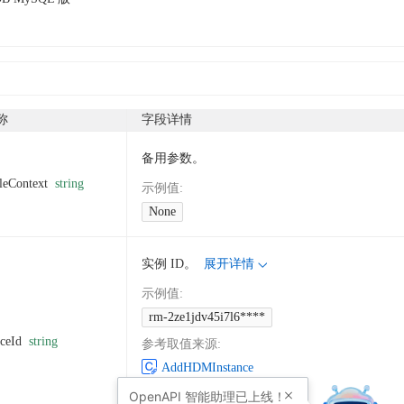
称
字段详情
备用参数。
leContext
string
示例值
:
None
实例 ID。
展开详情
示例值
:
rm-2ze1jdv45i7l6****
nceId
string
参考取值来源
:
AddHDMInstance
GetInstanceInspections
OpenAPI
智能助理已上线！