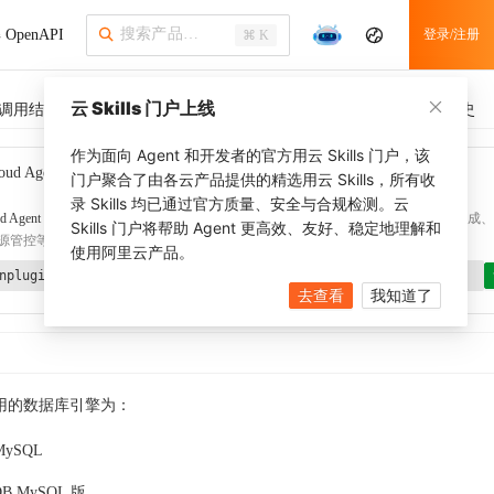
OpenAPI
登录/注册
⌘ K
云 Skills 门户上线
调用结果
SDK 示例
CLI 示例
相关示例 (1)
调用历史
作为面向 Agent 和开发者的官方用云 Skills 门户，该
oud Agent Toolkit
了解更多
门户聚合了由各云产品提供的精选用云 Skills，所有收
录 Skills 均已通过官方质量、安全与合规检测。云
d Agent Toolkit
提供 Agent 插件、技能、MCP 配置和验证工具，涵盖 SDK 代码生成、Ter
Skills 门户将帮助 Agent 更高效、友好、稳定地理解和
源管控等能力。通过
alibabacloud-agent-toolkit-install
技能可快速完成本地配置。
使用阿里云产品。
nplugin aliyun/alibabacloud-agent-toolkit
去查看
我知道了
用的数据库引擎为：
MySQL
rDB MySQL 版