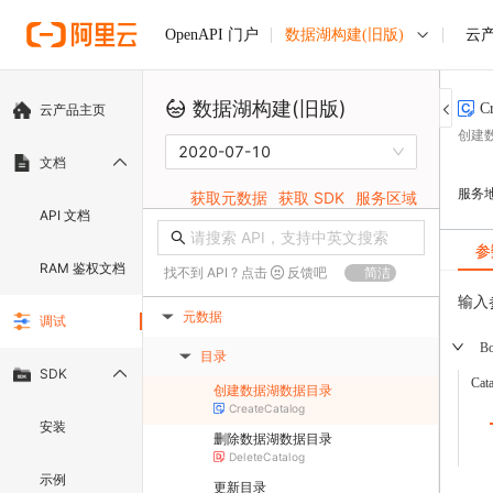
数据湖构建(旧版)
云
OpenAPI 门户
数据湖构建(旧版)
C
云产品主页
创建
2020-07-10
文档
服务
获取元数据
获取 SDK
服务区域
API 文档
参
RAM 鉴权文档
找不到 API ? 点击
反馈吧
简洁
输入
元数据
调试
▶
B
目录
▶
SDK
Cat
创建数据湖数据目录
CreateCatalog
安装
删除数据湖数据目录
DeleteCatalog
示例
更新目录