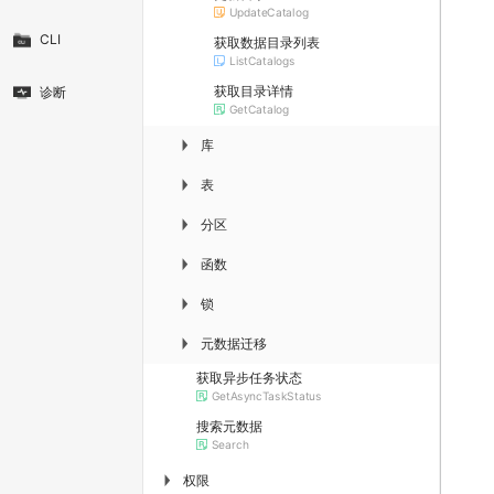
UpdateCatalog
CLI
获取数据目录列表
ListCatalogs
获取目录详情
诊断
GetCatalog
库
▶
表
▶
分区
▶
函数
▶
锁
▶
元数据迁移
▶
获取异步任务状态
GetAsyncTaskStatus
搜索元数据
Search
权限
▶