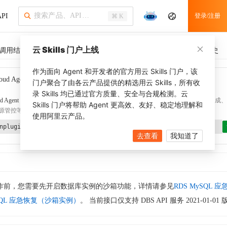
PI
登录/注册
⌘ K
云 Skills 门户上线
调用结果
SDK 示例
CLI 示例
相关示例 (1)
调用历史
作为面向 Agent 和开发者的官方用云 Skills 门户，该
oud Agent Toolkit
了解更多
门户聚合了由各云产品提供的精选用云 Skills，所有收
录 Skills 均已通过官方质量、安全与合规检测。云
d Agent Toolkit
提供 Agent 插件、技能、MCP 配置和验证工具，涵盖 SDK 代码生成、Ter
Skills 门户将帮助 Agent 更高效、友好、稳定地理解和
源管控等能力。通过
alibabacloud-agent-toolkit-install
技能可快速完成本地配置。
使用阿里云产品。
nplugin aliyun/alibabacloud-agent-toolkit
去查看
我知道了
作前，您需要先开启数据库实例的沙箱功能，详情请参见
RDS MySQL 
SQL 应急恢复（沙箱实例）
。 当前接口仅支持 DBS API 服务 2021-01-01