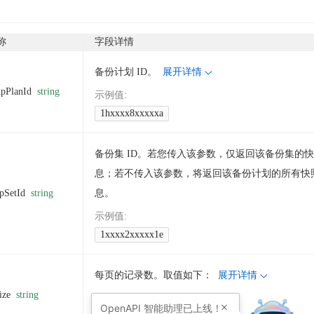
称
字段详情
备份计划 ID。
展开详情
pPlanId
string
示例值
:
1hxxxx8xxxxxa
备份集 ID。若您传入该参数，仅返回该备份集的
息；若不传入该参数，将返回该备份计划的所有快
pSetId
string
息。
示例值
:
1xxxx2xxxxx1e
每页的记录数。取值如下：
展开详情
ize
string
示例值
:
OpenAPI
智能助理已上线！