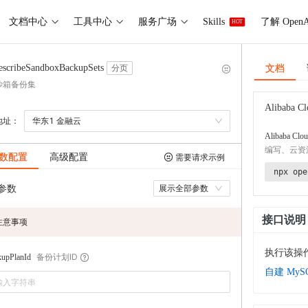
文档中心
工具中心
服务广场
Skills
了解 OpenA
HOT
文档
escribeSandboxBackupSets
分页
沙箱备份集
Alibaba Cl
地址：
华东1 金融云
Alibaba Clou
编写、云资
数配置
高级配置
需要请求示例
npx ope
参数
展示全部参数
接口说明
注意事项
执行该操
备份计划ID
kupPlanId
自建 My