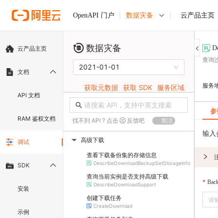
数据灾备
云产品主页
OpenAPI 门户
数据灾备
D
云产品主页
查询
2021-01-01
文档
服务
获取元数据
获取 SDK
服务区域
API 文档
参
RAM 鉴权文档
找不到 API ? 点击
反馈吧
简洁
输入
高级下载
调试
▶
查看下载备份集的存储信息
DescribeDownloadBackupSetStorageInfo
SDK
查询当前实例是否支持高级下载
Bac
DescribeDownloadSupport
安装
创建下载任务
CreateDownload
示例