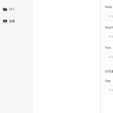
Mode
CLI
诊断
MainN
Num
分页
Page