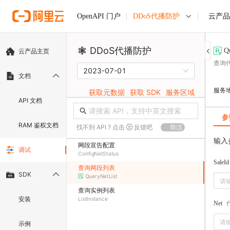
DDoS代播防护
云产品
OpenAPI 门户
DDoS代播防护
Q
云产品主页
查询
2023-07-01
文档
服务
获取元数据
获取 SDK
服务区域
API 文档
参
RAM 鉴权文档
找不到 API ? 点击
反馈吧
简洁
输入
网段宣告配置
调试
ConfigNetStatus
SaleId
查询网段列表
SDK
QueryNetList
查询实例列表
安装
ListInstance
Net
示例