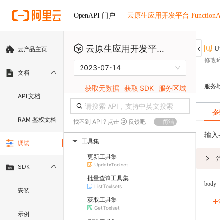
云原生应用开发平台 FunctionA
OpenAPI 门户
云原生应用开发平台 FunctionAI
U
云产品主页
修改
2023-07-14
文档
服务
获取元数据
获取 SDK
服务区域
API 文档
参
RAM 鉴权文档
找不到 API ? 点击
反馈吧
简洁
输入
工具集
调试
▶
更新工具集
UpdateToolset
SDK
批量查询工具集
body
ListToolsets
安装
获取工具集
GetToolset
示例