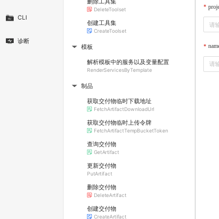
删除工具集
proj
DeleteToolset
CLI
创建工具集
CreateToolset
诊断
nam
模板
▶
解析模板中的服务以及变量配置
RenderServicesByTemplate
制品
▶
获取交付物临时下载地址
FetchArtifactDownloadUrl
获取交付物临时上传令牌
FetchArtifactTempBucketToken
查询交付物
GetArtifact
更新交付物
PutArtifact
删除交付物
DeleteArtifact
创建交付物
CreateArtifact