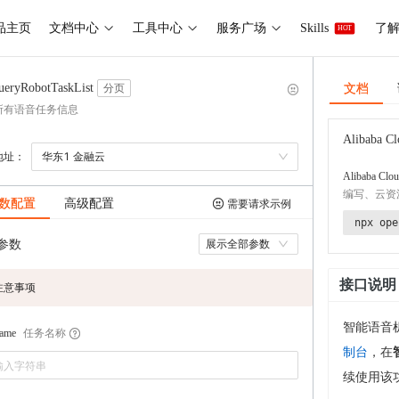
品主页
文档中心
工具中心
服务广场
Skills
了解 
HOT
文档
ueryRobotTaskList
分页
所有语音任务信息
Alibaba Cl
地址：
华东1 金融云
Alibaba Clou
编写、云资
数配置
高级配置
需要请求示例
npx ope
参数
展示全部参数
接口说明
注意事项
智能语音机
任务名称
ame
制台
，在
续使用该功