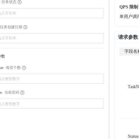
任务状态
QPS 限制
单用户调用
任务创建日期
请求参数
字段名
参数
每页个数
ize
Task
当前页码
o
Status