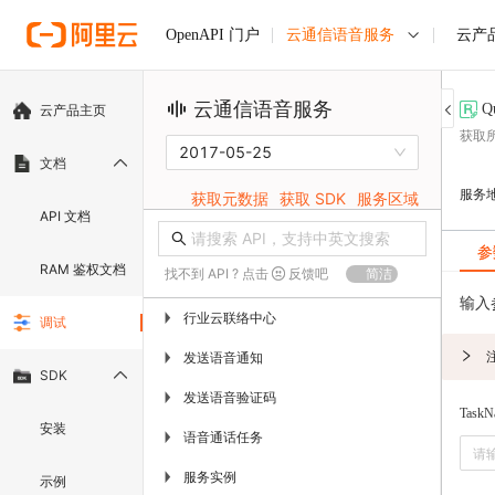
云通信语音服务
云产
OpenAPI 门户
云通信语音服务
Q
云产品主页
获取
2017-05-25
文档
服务
获取元数据
获取 SDK
服务区域
API 文档
参
RAM 鉴权文档
找不到 API ? 点击
反馈吧
简洁
输入
行业云联络中心
▶
调试
发送语音通知
▶
SDK
发送语音验证码
▶
TaskN
安装
语音通话任务
▶
服务实例
▶
示例