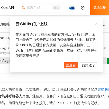
OpenAPI
登录/注册
⌘ K
云 Skills 门户上线
调用结果
SDK 示例
CLI 示例
相关示例 (1)
调用历史
作为面向 Agent 和开发者的官方用云 Skills 门户，该
oud Agent Toolkit
了解更多
门户聚合了由各云产品提供的精选用云 Skills，所有收
录 Skills 均已通过官方质量、安全与合规检测。云
d Agent Toolkit
提供 Agent 插件、技能、MCP 配置和验证工具，涵盖 SDK 代码生成、Ter
Skills 门户将帮助 Agent 更高效、友好、稳定地理解和
源管控等能力。通过
alibabacloud-agent-toolkit-install
技能可快速完成本地配置。
使用阿里云产品。
nplugin aliyun/alibabacloud-agent-toolkit
去查看
我知道了
器人功能升级，老功能将于 2023.12.31 停止服务，新功能请登录
智能联
智能外呼机器人
页面开通使用。老客户（语音服务已开通该功能的客户）
能，为避免给您带来业务损失，请在 2023.12.31 前完成业务迁移。