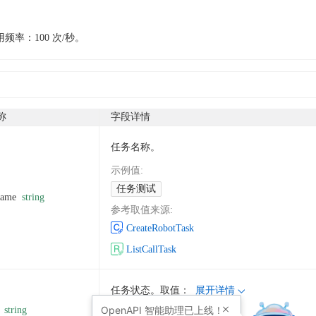
频率：100 次/秒。
称
字段详情
任务名称。
示例值
:
任务测试
Name
string
参考取值来源
:
CreateRobotTask
ListCallTask
任务状态。取值：
展开详情
OpenAPI
智能助理已上线！
string
示例值
: