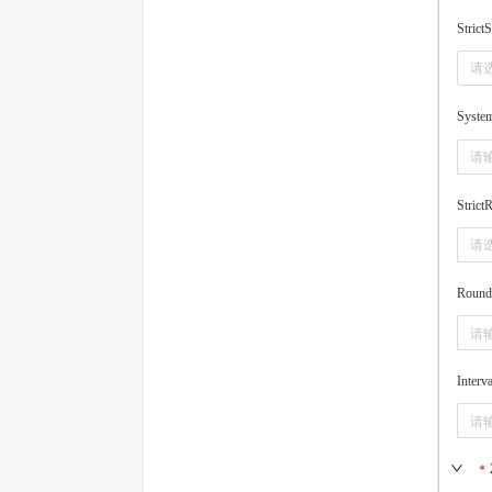
Strict
请
Syste
Strict
请
Round
Interva