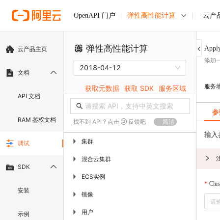
弹性高性能计算
云产
OpenAPI 门户
弹性高性能计算
Appl
云产品主页
添加
2018-04-12
文档
服务
获取元数据
获取 SDK
服务区域
API 文档
参
RAM 鉴权文档
找不到 API ? 点击
反馈吧
简洁
输入
集群
▶
调试
混合云集群
▶
SDK
ECS实例
▶
Clus
安装
镜像
▶
用户
▶
示例