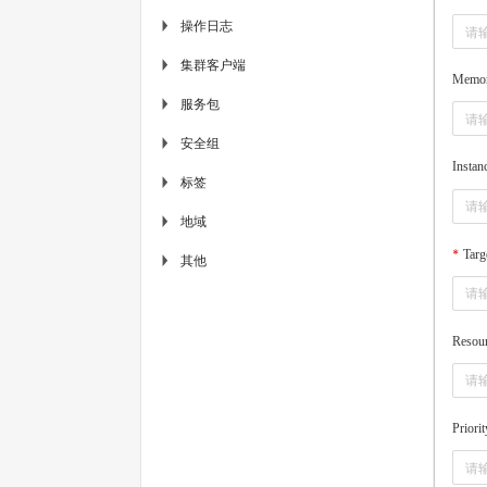
操作日志
▶
集群客户端
▶
Memo
服务包
▶
安全组
▶
Instan
标签
▶
地域
▶
Targ
其他
▶
Resou
Priori