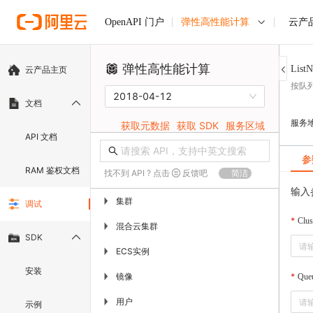
弹性高性能计算
云产
OpenAPI 门户
弹性高性能计算
List
云产品主页
按队
2018-04-12
文档
服务
获取元数据
获取 SDK
服务区域
API 文档
参
RAM 鉴权文档
找不到 API ? 点击
反馈吧
简洁
输入
集群
▶
调试
Clus
混合云集群
▶
SDK
ECS实例
▶
安装
镜像
▶
Que
用户
▶
示例