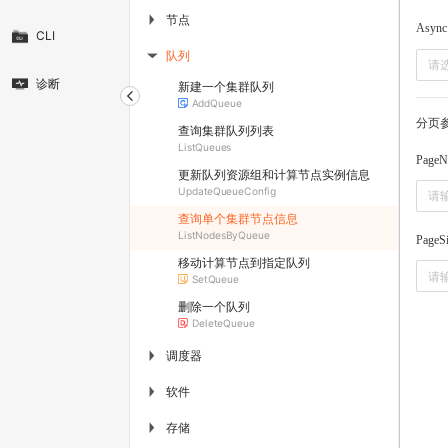
节点
▶
Async
CLI
队列
▶
请
诊断
新建一个集群队列
AddQueue
分页
查询集群队列列表
ListQueues
PageN
更新队列资源组和计算节点实例信息
UpdateQueueConfig
查询单个集群节点信息
ListNodesByQueue
PageS
移动计算节点到指定队列
SetQueue
删除一个队列
DeleteQueue
调度器
▶
软件
▶
存储
▶