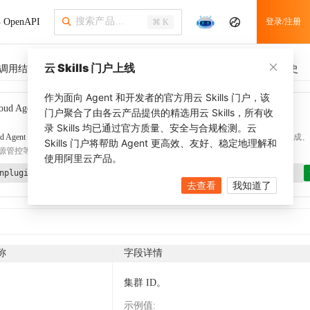
OpenAPI
登录/注册
⌘ K
云 Skills 门户上线
调用结果
SDK 示例
CLI 示例
相关示例 (1)
调用历史
作为面向 Agent 和开发者的官方用云 Skills 门户，该
oud Agent Toolkit
了解更多
门户聚合了由各云产品提供的精选用云 Skills，所有收
录 Skills 均已通过官方质量、安全与合规检测。云
d Agent Toolkit
提供 Agent 插件、技能、MCP 配置和验证工具，涵盖 SDK 代码生成、Ter
Skills 门户将帮助 Agent 更高效、友好、稳定地理解和
源管控等能力。通过
alibabacloud-agent-toolkit-install
技能可快速完成本地配置。
使用阿里云产品。
nplugin aliyun/alibabacloud-agent-toolkit
去查看
我知道了
称
字段详情
集群 ID。
示例值
: