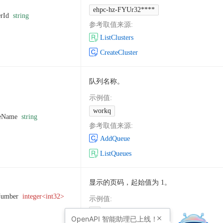
ehpc-hz-FYUr32****
erId
string
参考取值来源
:
ListClusters
CreateCluster
队列名称。
示例值
:
workq
eName
string
参考取值来源
:
AddQueue
ListQueues
显示的页码，起始值为 1。
Number
integer<int32>
示例值
:
1
OpenAPI
智能助理已上线！