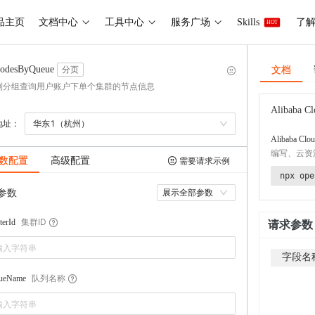
品主页
文档中心
工具中心
服务广场
Skills
了解 
HOT
文档
NodesByQueue
分页
列分组查询用户账户下单个集群的节点信息
Alibaba Cl
地址：
华东1（杭州）
Alibaba Clou
编写、云资
数配置
高级配置
需要请求示例
npx ope
参数
展示全部参数
集群ID
terId
请求参数
字段名
队列名称
ueName