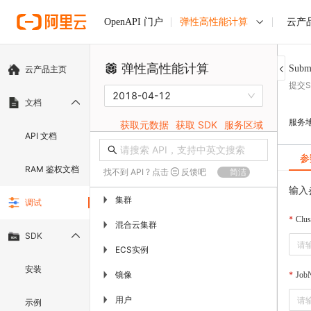
弹性高性能计算
云产
OpenAPI 门户
弹性高性能计算
Submi
云产品主页
提交S
2018-04-12
文档
服务
获取元数据
获取 SDK
服务区域
API 文档
参
RAM 鉴权文档
找不到 API ? 点击
反馈吧
简洁
输入
集群
▶
调试
Clus
混合云集群
▶
SDK
ECS实例
▶
安装
镜像
▶
Job
用户
▶
示例