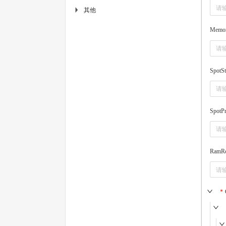
其他
▶
Memo
SpotSt
SpotPr
RamR