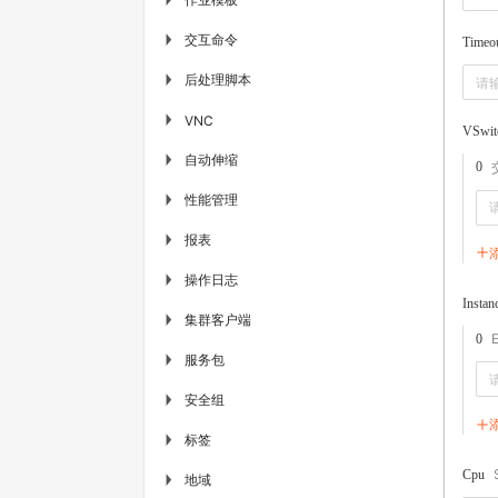
交互命令
▶
Timeo
后处理脚本
▶
▶
VNC
VSwit
自动伸缩
▶
0
性能管理
▶
报表
▶
操作日志
▶
Instan
集群客户端
▶
0
服务包
▶
安全组
▶
标签
▶
Cpu
地域
▶