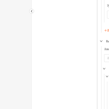
T
Re
Att