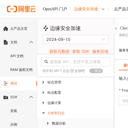
边缘安全加速
云产品
OpenAPI 门户
边缘安全加速
Chec
云产品主页
实时
2024-09-10
文档
服务
获取元数据
获取 SDK
服务区域
API 文档
参
RAM 鉴权文档
找不到 API ? 点击
反馈吧
简洁
输入
站点管理
▶
调试
Pro
站点配置
▶
SDK
边缘计算
▶
安装
分析和日志
▶
数据分析
▶
示例