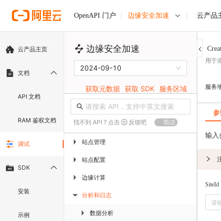
边缘安全加速
云产品
OpenAPI 门户
边缘安全加速
Crea
云产品主页
用于
2024-09-10
文档
服务
获取元数据
获取 SDK
服务区域
API 文档
参
RAM 鉴权文档
找不到 API ? 点击
反馈吧
简洁
输入
站点管理
▶
调试
站点配置
▶
SDK
边缘计算
▶
SiteId
安装
分析和日志
▶
数据分析
▶
示例