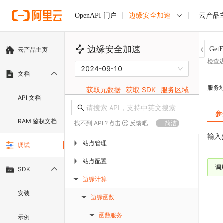
边缘安全加速
云产品
OpenAPI 门户
边缘安全加速
GetE
云产品主页
检查
2024-09-10
文档
服务
获取元数据
获取 SDK
服务区域
API 文档
参
RAM 鉴权文档
找不到 API ? 点击
反馈吧
简洁
输入
站点管理
▶
调试
站点配置
▶
调
SDK
边缘计算
▶
安装
边缘函数
▶
函数服务
示例
▶