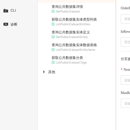
查询公共数据集详情
Order
CLI
GetPublicDataset
获取公共数据集实体类型列表
诊断
ListPublicDatasetEntities
IsReve
查询公共数据集实体定义
GetPublicDatasetEntity
请
查询公共数据集实体数据表格
ListPublicDatasetEntityItems
获取公共数据集分类
分页
ListPublicDatasetTags
Nex
其他
▶
MaxRe