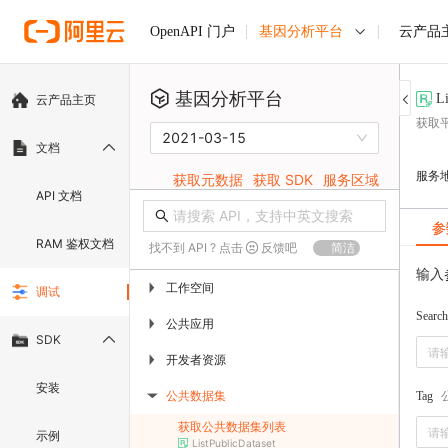
基因分析平台
云产品
OpenAPI 门户
基因分析平台
Li
云产品主页
获取
2021-03-15
文档
服务
获取元数据
获取 SDK
服务区域
API 文档
参
RAM 鉴权文档
找不到 API ? 点击
反馈吧
简洁
输入
工作空间
▶
调试
Search
公共应用
▶
SDK
开发者资源
▶
安装
公共数据集
Tag
▶
获取公共数据集列表
示例
ListPublicDataset