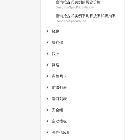
查询抢占式实例的历史价格
DescribeSpotPriceHistory
查询抢占式实例平均释放率和折扣率
DescribeSpotAdvice
镜像
▶
块存储
▶
快照
▶
网络
▶
弹性网卡
▶
前缀列表
▶
端口列表
▶
安全组
▶
启动模板
▶
弹性供应组
▶