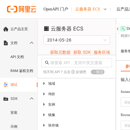
云服务器 ECS
云产品
OpenAPI 门户
云服务器 ECS
D
云产品主页
根据
2014-05-26
文档
服务
获取元数据
获取 SDK
服务区域
API 文档
参
RAM 鉴权文档
找不到 API ? 点击
反馈吧
简洁
输入
地域
▶
调试
Instan
询价
▶
SDK
实例
▶
安装
镜像
▶
Resou
块存储
▶
示例