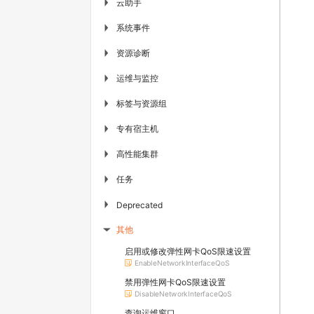
云助手
▶
系统事件
▶
资源诊断
▶
运维与监控
▶
标签与资源组
▶
专有宿主机
▶
高性能集群
▶
任务
▶
▶
Deprecated
其他
▶
启用或修改弹性网卡QoS限速设置
EnableNetworkInterfaceQoS
禁用弹性网卡QoS限速设置
DisableNetworkInterfaceQoS
查询运维窗口