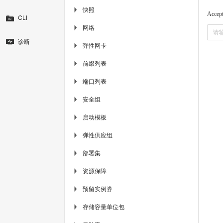
快照
▶
Accep
CLI
网络
▶
诊断
弹性网卡
▶
前缀列表
▶
端口列表
▶
安全组
▶
启动模板
▶
弹性供应组
▶
部署集
▶
资源保障
▶
预留实例券
▶
存储容量单位包
▶