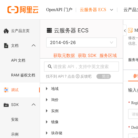
云服务器 ECS
云产品
OpenAPI 门户
云服务器 ECS
M
云产品主页
修改
2014-05-26
信息
文档
获取元数据
获取 SDK
服务区域
服务
API 文档
RAM 鉴权文档
参
找不到 API ? 点击
反馈吧
简洁
地域
▶
输入
调试
询价
▶
Regi
SDK
实例
▶
安装
镜像
▶
Dedi
块存储
▶
示例