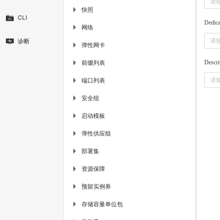
快照
▶
CLI
Dedic
网络
▶
诊断
弹性网卡
▶
前缀列表
Descri
▶
端口列表
▶
安全组
▶
启动模板
▶
弹性供应组
▶
部署集
▶
资源保障
▶
预留实例券
▶
存储容量单位包
▶