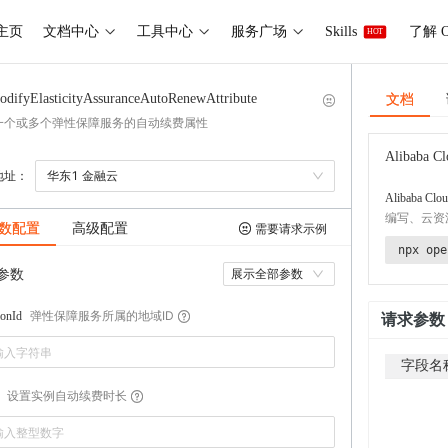
主页
文档中心
工具中心
服务广场
Skills
了解 O
HOT
文档
odifyElasticityAssuranceAutoRenewAttribute
一个或多个弹性保障服务的自动续费属性
Alibaba Cl
地址：
华东1 金融云
Alibaba Clou
编写、云资
数配置
高级配置
需要请求示例
npx ope
参数
展示全部参数
弹性保障服务所属的地域ID
onId
请求参数
字段名
设置实例自动续费时长