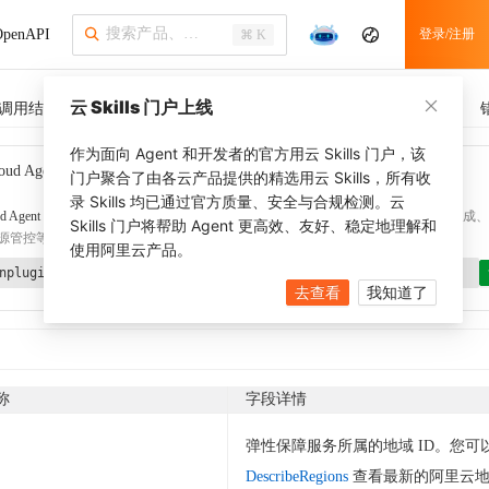
penAPI
登录/注册
⌘ K
云 Skills 门户上线
调用结果
SDK 示例
CLI 示例
相关示例
调用历史
作为面向 Agent 和开发者的官方用云 Skills 门户，该
oud Agent Toolkit
了解更多
门户聚合了由各云产品提供的精选用云 Skills，所有收
录 Skills 均已通过官方质量、安全与合规检测。云
d Agent Toolkit
提供 Agent 插件、技能、MCP 配置和验证工具，涵盖 SDK 代码生成、Ter
Skills 门户将帮助 Agent 更高效、友好、稳定地理解和
源管控等能力。通过
alibabacloud-agent-toolkit-install
技能可快速完成本地配置。
使用阿里云产品。
nplugin aliyun/alibabacloud-agent-toolkit
去查看
我知道了
称
字段详情
弹性保障服务所属的地域 ID。您可
DescribeRegions
查看最新的阿里云