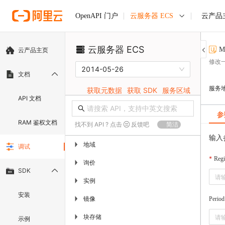
云服务器 ECS
云产品
OpenAPI 门户
云服务器 ECS
M
云产品主页
修改
2014-05-26
文档
服务
获取元数据
获取 SDK
服务区域
API 文档
参
RAM 鉴权文档
找不到 API ? 点击
反馈吧
简洁
输入
地域
▶
调试
Regi
询价
▶
SDK
实例
▶
安装
镜像
▶
Period
块存储
▶
示例