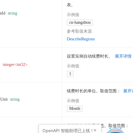
表。
nId
string
示例值
:
cn-hangzhou
参考取值来源
:
DescribeRegions
设置实例自动续费时长。
展开详情
d
integer<int32>
示例值
:
1
续费时长的单位。取值范围：
展开
dUnit
string
示例值
:
Month
实例的自动续费状态。取值范围：
OpenAPI
智能助理已上线！