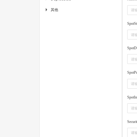
其他
▶
SpotSt
SpotDu
SpotPr
SpotIn
Securi