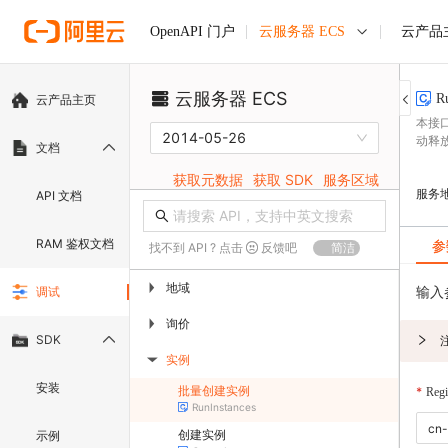
云服务器 ECS
云产品
OpenAPI 门户
云服务器 ECS
R
云产品主页
本接
2014-05-26
动释
文档
获取元数据
获取 SDK
服务区域
服务
API 文档
RAM 鉴权文档
参
找不到 API ? 点击
反馈吧
简洁
地域
▶
输入
调试
询价
▶
SDK
实例
▶
安装
批量创建实例
Regi
RunInstances
创建实例
示例