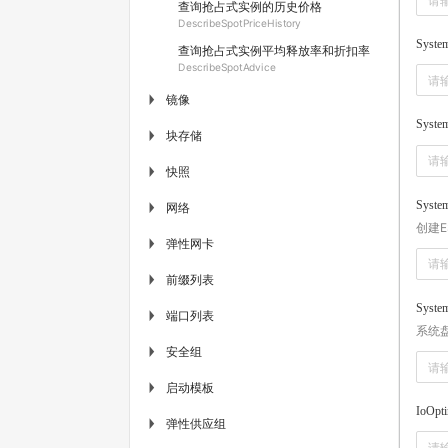
查询抢占式实例的历史价格
DescribeSpotPriceHistory
Syste
查询抢占式实例平均释放率和折扣率
DescribeSpotAdvice
镜像
▶
System
块存储
▶
快照
▶
Syste
网络
▶
创建
弹性网卡
▶
前缀列表
▶
Syste
端口列表
▶
系统
安全组
▶
启动模板
▶
IoOpt
弹性供应组
▶