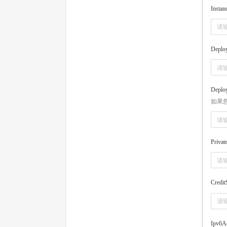
Instan
Deplo
Deplo
如果
Privat
Credit
Ipv6A