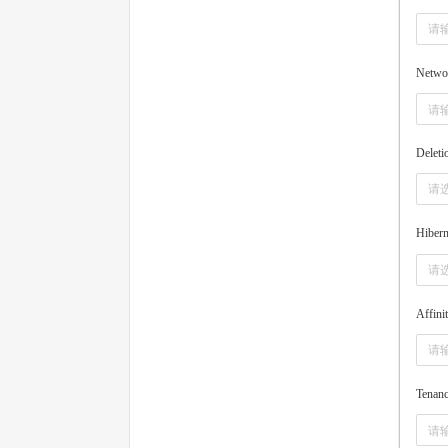
Netwo
Deleti
请
Hibern
请
Affini
Tenan