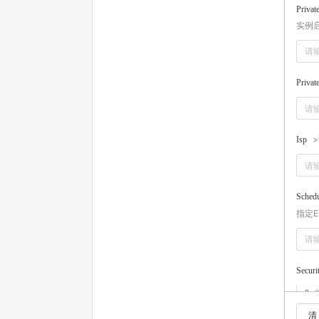
Privat
实例
Privat
Isp
Schedu
指定
Securi
0
清