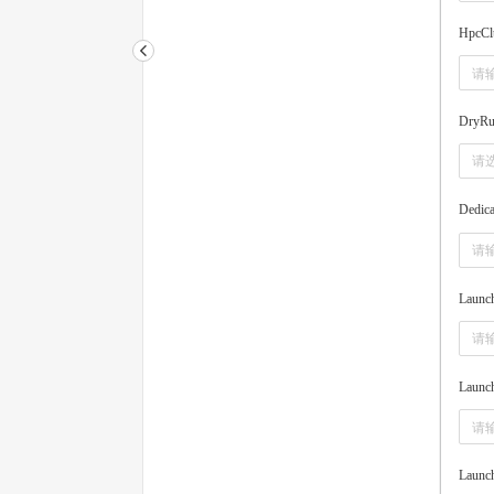
HpcClu
DryR
请
Dedica
Launc
Launc
Launc